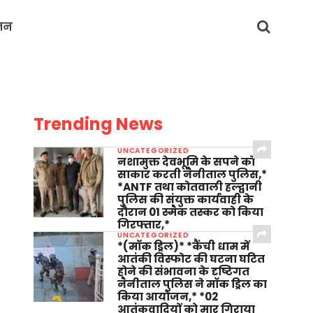
जन
Trending News
UNCATEGORIZED
नशामुक्त देवभूमि के सपने को
साकार करती नैनीताल पुलिस,*
*ANTF तथा कोतवाली हल्द्वानी
पुलिस की संयुक्त कार्यवाही के
दौरान 01 स्मैक तस्कर को किया
गिरफ्तार,*
UNCATEGORIZED
*(मॉक ड्रिल)* *कैंची धाम में
आतंकी विस्फोट की घटना घटित
होने की संभावना के दृष्टिगत
नैनीताल पुलिस ने मॉक ड्रिल का
किया आयोजन,* *02
आतंकवादियों को मार गिराया