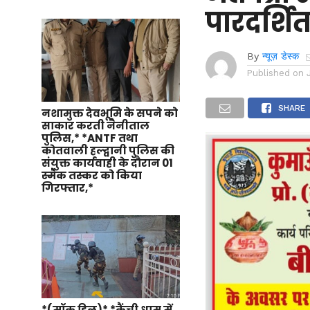
पारदर्शित
By
न्यूज़ डेस्क
Published on
SHARE
नशामुक्त देवभूमि के सपने को
साकार करती नैनीताल
पुलिस,* *ANTF तथा
कोतवाली हल्द्वानी पुलिस की
संयुक्त कार्यवाही के दौरान 01
स्मैक तस्कर को किया
गिरफ्तार,*
*(मॉक ड्रिल)* *कैंची धाम में