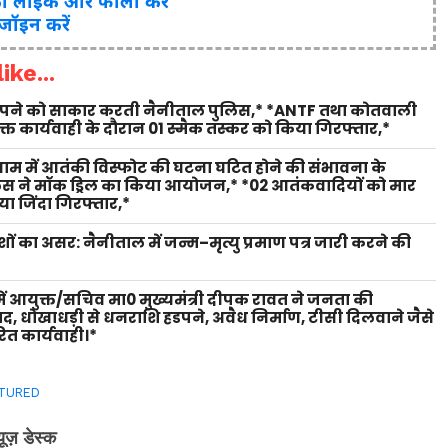
ो लाइक और फॉलो करें
 जॉइन करें
ike...
 सपने को साकार करती नैनीताल पुलिस,* *ANTF तथा कोतवाली
युक्त कार्यवाही के दौरान 01 स्मैक तस्कर को किया गिरफ्तार,*
 धाम में आतंकी विस्फोट की घटना घटित होने की संभावना के
लिस ने मॉक ड्रिल का किया आयोजन,* *02 आतंकवादियों को मार
ा जिंदा गिरफ्तार,*
शों का असर: नैनीताल में जन्म–मृत्यु प्रमाण पत्र जारी करने की
ें आयुक्त/सचिव मा0 मुख्यमंत्री दीपक रावत ने जनता की
वाद, धोखाधड़ी से धनराशि हडपने, अवैध निर्माण, टीसी दिलवाने जैसे
ित कार्यवाही।*
TURED
्यूज़ डेस्क