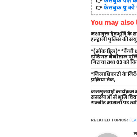
👉
फेसबुक पेज़ क
👉
फेसबुक ग्रुप को
You may also l
नशामुक्त देवभूमि के
हल्द्वानी पुलिस की सं
*(मॉक ड्रिल)* *कैंची
दृष्टिगत नैनीताल पु
गिराया तथा 03 को किय
*जिलाधिकारी के निर्दे
प्रक्रिया तेज,
जनसुनवाई कार्यक्रम म
समस्याओं में भूमि वि
गम्भीर मामलों पर त्वर
RELATED TOPICS:
FEA
न