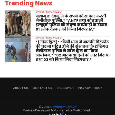
Trending News
UNCATEGORIZED
नशामुक्त देवभूमि के सपने को साकार करती
नैनीताल पुलिस,* *ANTF तथा कोतवाली
हल्द्वानी पुलिस की संयुक्त कार्यवाही के दौरान
01 स्मैक तस्कर को किया गिरफ्तार,*
UNCATEGORIZED
*(मॉक ड्रिल)* *कैंची धाम में आतंकी विस्फोट
की घटना घटित होने की संभावना के दृष्टिगत
नैनीताल पुलिस ने मॉक ड्रिल का किया
आयोजन,* *02 आतंकवादियों को मार गिराया
तथा 03 को किया जिंदा गिरफ्तार,*
ABOUT US
CONTACT US
DISCLAIMER
PRIVACY POLICY
© 2025,
Devbhoomi Live 24
Website Developed & Maintained by Webtik Media