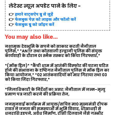
लेटेस्ट न्यूज़ अपडेट पाने के लिए -
👉
हमारे वाट्सऐप ग्रुप से जुड़ें
👉
फेसबुक पेज़ को लाइक और फॉलो करें
👉
फेसबुक ग्रुप को जॉइन करें
You may also like...
नशामुक्त देवभूमि के सपने को साकार करती नैनीताल
पुलिस,* *ANTF तथा कोतवाली हल्द्वानी पुलिस की संयुक्त
कार्यवाही के दौरान 01 स्मैक तस्कर को किया गिरफ्तार,*
*(मॉक ड्रिल)* *कैंची धाम में आतंकी विस्फोट की घटना घटित
होने की संभावना के दृष्टिगत नैनीताल पुलिस ने मॉक ड्रिल का
किया आयोजन,* *02 आतंकवादियों को मार गिराया तथा 03
को किया जिंदा गिरफ्तार,*
*जिलाधिकारी के निर्देशों का असर: नैनीताल में जन्म–मृत्यु
प्रमाण पत्र जारी करने की प्रक्रिया तेज,
जनसुनवाई कार्यक्रम में आयुक्त/सचिव मा0 मुख्यमंत्री दीपक
रावत ने जनता की समस्याओं में भूमि विवाद, धोखाधड़ी से
धनराशि हडपने, अवैध निर्माण, टीसी दिलवाने जैसे गम्भीर