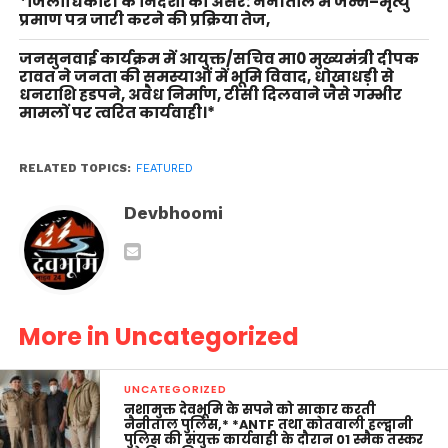
*जिलाधिकारी के निर्देशों का असर: नैनीताल में जन्म–मृत्यु
प्रमाण पत्र जारी करने की प्रक्रिया तेज,
जनसुनवाई कार्यक्रम में आयुक्त/सचिव मा0 मुख्यमंत्री दीपक
रावत ने जनता की समस्याओं में भूमि विवाद, धोखाधड़ी से
धनराशि हडपने, अवैध निर्माण, टीसी दिलवाने जैसे गम्भीर
मामलों पर त्वरित कार्यवाही।*
RELATED TOPICS:
FEATURED
Devbhoomi
More in Uncategorized
UNCATEGORIZED
नशामुक्त देवभूमि के सपने को साकार करती
नैनीताल पुलिस,* *ANTF तथा कोतवाली हल्द्वानी
पुलिस की संयुक्त कार्यवाही के दौरान 01 स्मैक तस्कर