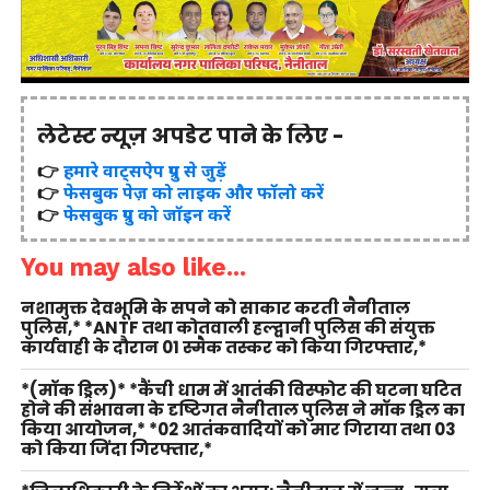
लेटेस्ट न्यूज़ अपडेट पाने के लिए -
👉
हमारे वाट्सऐप ग्रुप से जुड़ें
👉
फेसबुक पेज़ को लाइक और फॉलो करें
👉
फेसबुक ग्रुप को जॉइन करें
You may also like...
नशामुक्त देवभूमि के सपने को साकार करती नैनीताल
पुलिस,* *ANTF तथा कोतवाली हल्द्वानी पुलिस की संयुक्त
कार्यवाही के दौरान 01 स्मैक तस्कर को किया गिरफ्तार,*
*(मॉक ड्रिल)* *कैंची धाम में आतंकी विस्फोट की घटना घटित
होने की संभावना के दृष्टिगत नैनीताल पुलिस ने मॉक ड्रिल का
किया आयोजन,* *02 आतंकवादियों को मार गिराया तथा 03
को किया जिंदा गिरफ्तार,*