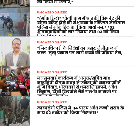
को किया गिरफ्तार,*
UNCATEGORIZED
*(मॉक ड्रिल)* *कैंची धाम में आतंकी विस्फोट की
घटना घटित होने की संभावना के दृष्टिगत नैनीताल
पुलिस ने मॉक ड्रिल का किया आयोजन,* *02
आतंकवादियों को मार गिराया तथा 03 को किया
जिंदा गिरफ्तार,*
UNCATEGORIZED
*जिलाधिकारी के निर्देशों का असर: नैनीताल में
जन्म–मृत्यु प्रमाण पत्र जारी करने की प्रक्रिया तेज,
UNCATEGORIZED
जनसुनवाई कार्यक्रम में आयुक्त/सचिव मा0
मुख्यमंत्री दीपक रावत ने जनता की समस्याओं में
भूमि विवाद, धोखाधड़ी से धनराशि हडपने, अवैध
निर्माण, टीसी दिलवाने जैसे गम्भीर मामलों पर
त्वरित कार्यवाही।*
UNCATEGORIZED
कालाढूंगी पुलिस ने 114 पाउच अवैध कच्ची शराब के
साथ 02 तस्कर को किया गिरफ्तार*