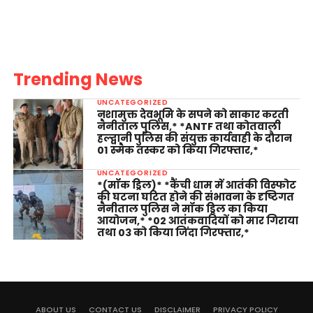
Trending News
UNCATEGORIZED
नशामुक्त देवभूमि के सपने को साकार करती
नैनीताल पुलिस,* *ANTF तथा कोतवाली
हल्द्वानी पुलिस की संयुक्त कार्यवाही के दौरान
01 स्मैक तस्कर को किया गिरफ्तार,*
UNCATEGORIZED
*(मॉक ड्रिल)* *कैंची धाम में आतंकी विस्फोट
की घटना घटित होने की संभावना के दृष्टिगत
नैनीताल पुलिस ने मॉक ड्रिल का किया
आयोजन,* *02 आतंकवादियों को मार गिराया
तथा 03 को किया जिंदा गिरफ्तार,*
ABOUT US
CONTACT US
DISCLAIMER
PRIVACY POLICY