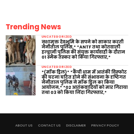
Trending News
UNCATEGORIZED
नशामुक्त देवभूमि के सपने को साकार करती
नैनीताल पुलिस,* *ANTF तथा कोतवाली
हल्द्वानी पुलिस की संयुक्त कार्यवाही के दौरान
01 स्मैक तस्कर को किया गिरफ्तार,*
UNCATEGORIZED
*(मॉक ड्रिल)* *कैंची धाम में आतंकी विस्फोट
की घटना घटित होने की संभावना के दृष्टिगत
नैनीताल पुलिस ने मॉक ड्रिल का किया
आयोजन,* *02 आतंकवादियों को मार गिराया
तथा 03 को किया जिंदा गिरफ्तार,*
ABOUT US
CONTACT US
DISCLAIMER
PRIVACY POLICY