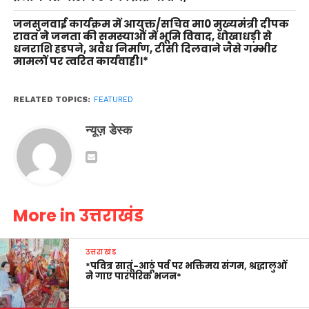
जनसुनवाई कार्यक्रम में आयुक्त/सचिव मा0 मुख्यमंत्री दीपक
रावत ने जनता की समस्याओं में भूमि विवाद, धोखाधड़ी से
धनराशि हडपने, अवैध निर्माण, टीसी दिलवाने जैसे गम्भीर
मामलों पर त्वरित कार्यवाही।*
RELATED TOPICS:
FEATURED
न्यूज़ डेस्क
More in उत्तराखंड
उत्तराखंड
*पवित्र सातूं-आठूं पर्व पर भक्तिमय संगम, श्रद्धालुओं
ने गाए पारंपरिक भजन*