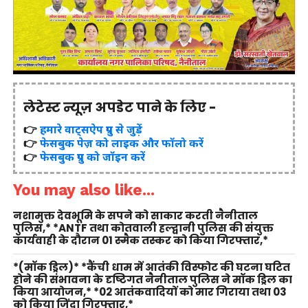
लेटेस्ट न्यूज़ अपडेट पाने के लिए -
👉
हमारे वाट्सऐप ग्रुप से जुड़ें
👉
फेसबुक पेज़ को लाइक और फॉलो करें
👉
फेसबुक ग्रुप को जॉइन करें
You may also like...
नशामुक्त देवभूमि के सपने को साकार करती नैनीताल
पुलिस,* *ANTF तथा कोतवाली हल्द्वानी पुलिस की संयुक्त
कार्यवाही के दौरान 01 स्मैक तस्कर को किया गिरफ्तार,*
*(मॉक ड्रिल)* *कैंची धाम में आतंकी विस्फोट की घटना घटित
होने की संभावना के दृष्टिगत नैनीताल पुलिस ने मॉक ड्रिल का
किया आयोजन,* *02 आतंकवादियों को मार गिराया तथा 03
को किया जिंदा गिरफ्तार,*