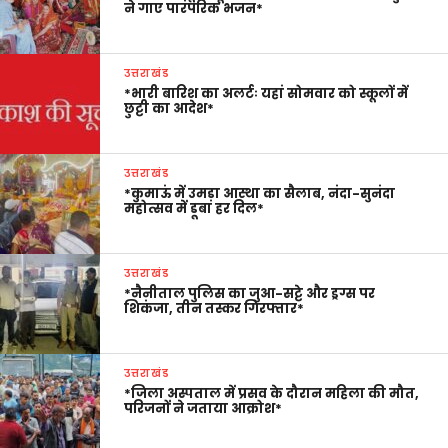
ने गाए पारंपरिक भजन*
उत्तराखंड
*भारी बारिश का अलर्टः यहां सोमवार को स्कूलों में
छुट्टी का आदेश*
उत्तराखंड
*कुमाऊं में उमड़ा आस्था का सैलाब, नंदा-सुनंदा
महोत्सव में डूबा हर दिल*
उत्तराखंड
*नैनीताल पुलिस का जुआ-सट्टे और ड्रग्स पर
शिकंजा, तीन तस्कर गिरफ्तार*
उत्तराखंड
*जिला अस्पताल में प्रसव के दौरान महिला की मौत,
परिजनों ने जताया आक्रोश*