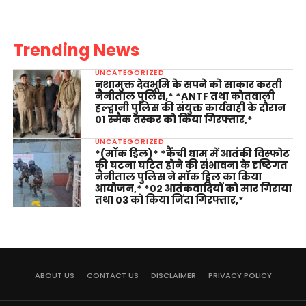
Trending News
UNCATEGORIZED
नशामुक्त देवभूमि के सपने को साकार करती
नैनीताल पुलिस,* *ANTF तथा कोतवाली
हल्द्वानी पुलिस की संयुक्त कार्यवाही के दौरान
01 स्मैक तस्कर को किया गिरफ्तार,*
UNCATEGORIZED
*(मॉक ड्रिल)* *कैंची धाम में आतंकी विस्फोट
की घटना घटित होने की संभावना के दृष्टिगत
नैनीताल पुलिस ने मॉक ड्रिल का किया
आयोजन,* *02 आतंकवादियों को मार गिराया
तथा 03 को किया जिंदा गिरफ्तार,*
ABOUT US
CONTACT US
DISCLAIMER
PRIVACY POLICY