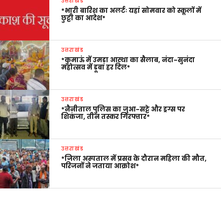
उत्तराखंड
*भारी बारिश का अलर्टः यहां सोमवार को स्कूलों में
छुट्टी का आदेश*
उत्तराखंड
*कुमाऊं में उमड़ा आस्था का सैलाब, नंदा-सुनंदा
महोत्सव में डूबा हर दिल*
उत्तराखंड
*नैनीताल पुलिस का जुआ-सट्टे और ड्रग्स पर
शिकंजा, तीन तस्कर गिरफ्तार*
उत्तराखंड
*जिला अस्पताल में प्रसव के दौरान महिला की मौत,
परिजनों ने जताया आक्रोश*