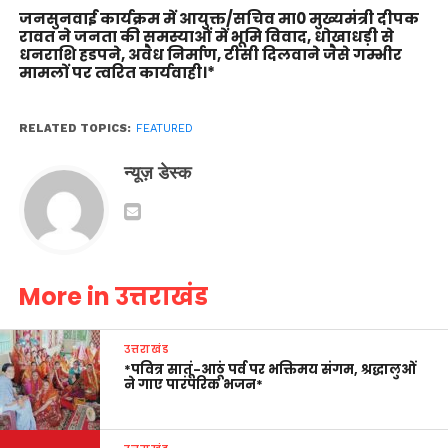
जनसुनवाई कार्यक्रम में आयुक्त/सचिव मा0 मुख्यमंत्री दीपक
रावत ने जनता की समस्याओं में भूमि विवाद, धोखाधड़ी से
धनराशि हडपने, अवैध निर्माण, टीसी दिलवाने जैसे गम्भीर
मामलों पर त्वरित कार्यवाही।*
RELATED TOPICS:
FEATURED
न्यूज़ डेस्क
More in उत्तराखंड
उत्तराखंड
*पवित्र सातूं-आठूं पर्व पर भक्तिमय संगम, श्रद्धालुओं
ने गाए पारंपरिक भजन*