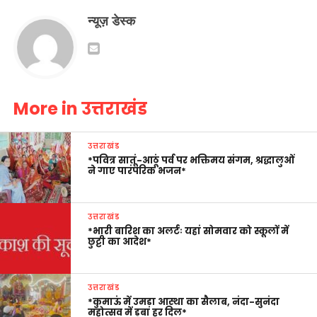
न्यूज़ डेस्क
More in उत्तराखंड
उत्तराखंड
*पवित्र सातूं-आठूं पर्व पर भक्तिमय संगम, श्रद्धालुओं
ने गाए पारंपरिक भजन*
उत्तराखंड
*भारी बारिश का अलर्टः यहां सोमवार को स्कूलों में
छुट्टी का आदेश*
उत्तराखंड
*कुमाऊं में उमड़ा आस्था का सैलाब, नंदा-सुनंदा
महोत्सव में डूबा हर दिल*