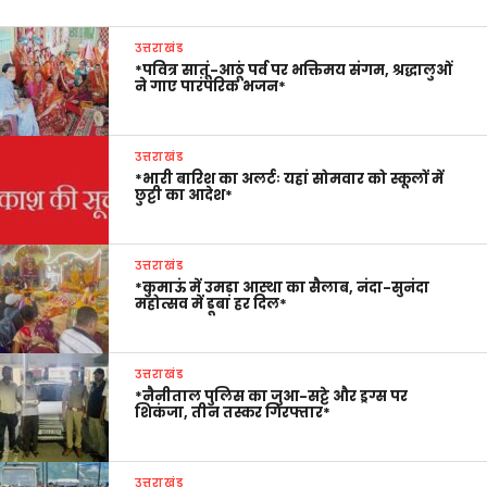
उत्तराखंड
*पवित्र सातूं-आठूं पर्व पर भक्तिमय संगम, श्रद्धालुओं
ने गाए पारंपरिक भजन*
उत्तराखंड
*भारी बारिश का अलर्टः यहां सोमवार को स्कूलों में
छुट्टी का आदेश*
उत्तराखंड
*कुमाऊं में उमड़ा आस्था का सैलाब, नंदा-सुनंदा
महोत्सव में डूबा हर दिल*
उत्तराखंड
*नैनीताल पुलिस का जुआ-सट्टे और ड्रग्स पर
शिकंजा, तीन तस्कर गिरफ्तार*
उत्तराखंड