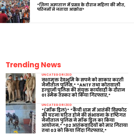
*जिला अस्पताल में प्रसव के दौरान महिला की मौत,
परिजनों ने जताया आक्रोश*
Trending News
UNCATEGORIZED
नशामुक्त देवभूमि के सपने को साकार करती
नैनीताल पुलिस,* *ANTF तथा कोतवाली
हल्द्वानी पुलिस की संयुक्त कार्यवाही के दौरान
01 स्मैक तस्कर को किया गिरफ्तार,*
UNCATEGORIZED
*(मॉक ड्रिल)* *कैंची धाम में आतंकी विस्फोट
की घटना घटित होने की संभावना के दृष्टिगत
नैनीताल पुलिस ने मॉक ड्रिल का किया
आयोजन,* *02 आतंकवादियों को मार गिराया
तथा 03 को किया जिंदा गिरफ्तार,*