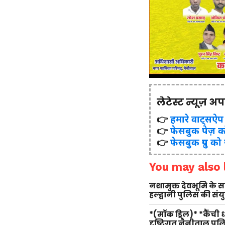
लेटेस्ट न्यूज़ अ
👉
हमारे वाट्सऐप ग्र
👉
फेसबुक पेज़ क
👉
फेसबुक ग्रुप को
You may also l
नशामुक्त देवभूमि के
हल्द्वानी पुलिस की सं
*(मॉक ड्रिल)* *कैंची
दृष्टिगत नैनीताल पु