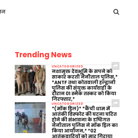
जन
Trending News
UNCATEGORIZED
नशामुक्त देवभूमि के सपने को
साकार करती नैनीताल पुलिस,*
*ANTF तथा कोतवाली हल्द्वानी
पुलिस की संयुक्त कार्यवाही के
दौरान 01 स्मैक तस्कर को किया
गिरफ्तार,*
UNCATEGORIZED
*(मॉक ड्रिल)* *कैंची धाम में
आतंकी विस्फोट की घटना घटित
होने की संभावना के दृष्टिगत
नैनीताल पुलिस ने मॉक ड्रिल का
किया आयोजन,* *02
आतंकवादियों को मार गिराया