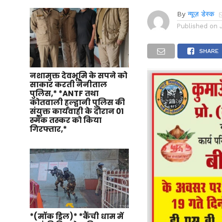
By
न्यूज़ डेस्क
Published on
SHARE
नशामुक्त देवभूमि के सपने को
साकार करती नैनीताल
पुलिस,* *ANTF तथा
कोतवाली हल्द्वानी पुलिस की
संयुक्त कार्यवाही के दौरान 01
स्मैक तस्कर को किया
गिरफ्तार,*
*(मॉक ड्रिल)* *कैंची धाम में