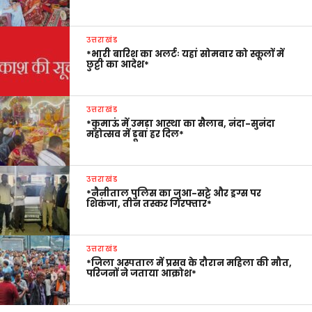
उत्तराखंड
*भारी बारिश का अलर्टः यहां सोमवार को स्कूलों में
छुट्टी का आदेश*
उत्तराखंड
*कुमाऊं में उमड़ा आस्था का सैलाब, नंदा-सुनंदा
महोत्सव में डूबा हर दिल*
उत्तराखंड
*नैनीताल पुलिस का जुआ-सट्टे और ड्रग्स पर
शिकंजा, तीन तस्कर गिरफ्तार*
उत्तराखंड
*जिला अस्पताल में प्रसव के दौरान महिला की मौत,
परिजनों ने जताया आक्रोश*