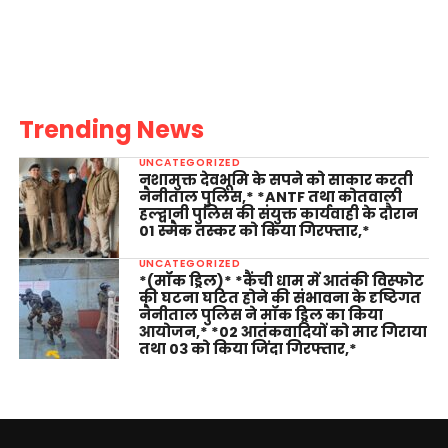
Trending News
UNCATEGORIZED
नशामुक्त देवभूमि के सपने को साकार करती
नैनीताल पुलिस,* *ANTF तथा कोतवाली
हल्द्वानी पुलिस की संयुक्त कार्यवाही के दौरान
01 स्मैक तस्कर को किया गिरफ्तार,*
UNCATEGORIZED
*(मॉक ड्रिल)* *कैंची धाम में आतंकी विस्फोट
की घटना घटित होने की संभावना के दृष्टिगत
नैनीताल पुलिस ने मॉक ड्रिल का किया
आयोजन,* *02 आतंकवादियों को मार गिराया
तथा 03 को किया जिंदा गिरफ्तार,*