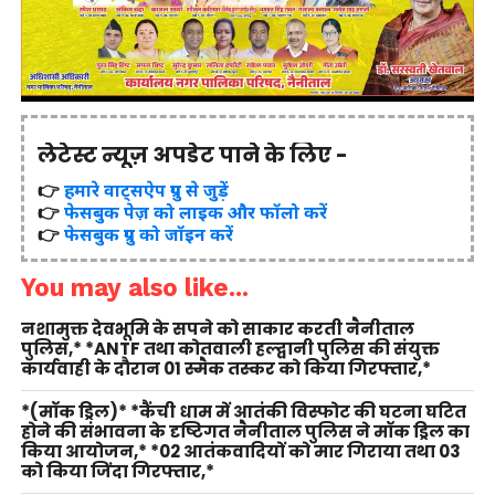
लेटेस्ट न्यूज़ अपडेट पाने के लिए -
👉
हमारे वाट्सऐप ग्रुप से जुड़ें
👉
फेसबुक पेज़ को लाइक और फॉलो करें
👉
फेसबुक ग्रुप को जॉइन करें
You may also like...
नशामुक्त देवभूमि के सपने को साकार करती नैनीताल
पुलिस,* *ANTF तथा कोतवाली हल्द्वानी पुलिस की संयुक्त
कार्यवाही के दौरान 01 स्मैक तस्कर को किया गिरफ्तार,*
*(मॉक ड्रिल)* *कैंची धाम में आतंकी विस्फोट की घटना घटित
होने की संभावना के दृष्टिगत नैनीताल पुलिस ने मॉक ड्रिल का
किया आयोजन,* *02 आतंकवादियों को मार गिराया तथा 03
को किया जिंदा गिरफ्तार,*