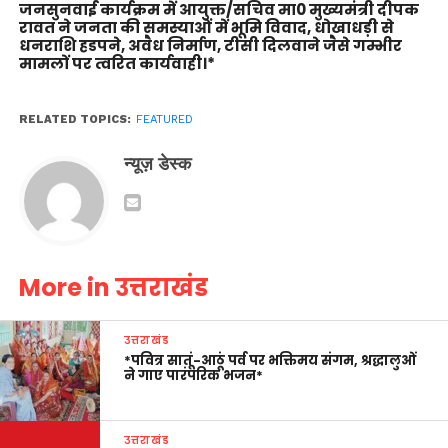
जनसुनवाई कार्यक्रम में आयुक्त/सचिव मा0 मुख्यमंत्री दीपक
रावत ने जनता की समस्याओं में भूमि विवाद, धोखाधड़ी से
धनराशि हडपने, अवैध निर्माण, टीसी दिलवाने जैसे गम्भीर
मामलों पर त्वरित कार्यवाही।*
RELATED TOPICS:
FEATURED
न्यूज़ डेस्क
More in उत्तराखंड
उत्तराखंड
*पवित्र सातूं-आठूं पर्व पर भक्तिमय संगम, श्रद्धालुओं
ने गाए पारंपरिक भजन*
उत्तराखंड