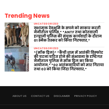
Trending News
UNCATEGORIZED
नशामुक्त देवभूमि के सपने को साकार करती
नैनीताल पुलिस,* *ANTF तथा कोतवाली
हल्द्वानी पुलिस की संयुक्त कार्यवाही के दौरान
01 स्मैक तस्कर को किया गिरफ्तार,*
UNCATEGORIZED
*(मॉक ड्रिल)* *कैंची धाम में आतंकी विस्फोट
की घटना घटित होने की संभावना के दृष्टिगत
नैनीताल पुलिस ने मॉक ड्रिल का किया
आयोजन,* *02 आतंकवादियों को मार गिराया
तथा 03 को किया जिंदा गिरफ्तार,*
ABOUT US
CONTACT US
DISCLAIMER
PRIVACY POLICY