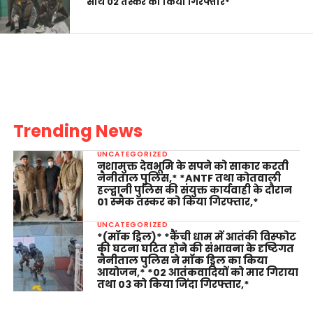
साथ 02 तस्कर को किया गिरफ्तार*
Trending News
UNCATEGORIZED
नशामुक्त देवभूमि के सपने को साकार करती
नैनीताल पुलिस,* *ANTF तथा कोतवाली
हल्द्वानी पुलिस की संयुक्त कार्यवाही के दौरान
01 स्मैक तस्कर को किया गिरफ्तार,*
UNCATEGORIZED
*(मॉक ड्रिल)* *कैंची धाम में आतंकी विस्फोट
की घटना घटित होने की संभावना के दृष्टिगत
नैनीताल पुलिस ने मॉक ड्रिल का किया
आयोजन,* *02 आतंकवादियों को मार गिराया
तथा 03 को किया जिंदा गिरफ्तार,*