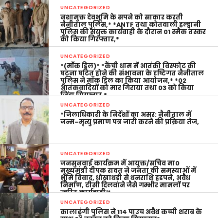
UNCATEGORIZED
नशामुक्त देवभूमि के सपने को साकार करती
नैनीताल पुलिस,* *ANTF तथा कोतवाली हल्द्वानी
पुलिस की संयुक्त कार्यवाही के दौरान 01 स्मैक तस्कर
को किया गिरफ्तार,*
UNCATEGORIZED
*(मॉक ड्रिल)* *कैंची धाम में आतंकी विस्फोट की
घटना घटित होने की संभावना के दृष्टिगत नैनीताल
पुलिस ने मॉक ड्रिल का किया आयोजन,* *02
आतंकवादियों को मार गिराया तथा 03 को किया
जिंदा गिरफ्तार,*
UNCATEGORIZED
*जिलाधिकारी के निर्देशों का असर: नैनीताल में
जन्म–मृत्यु प्रमाण पत्र जारी करने की प्रक्रिया तेज,
UNCATEGORIZED
जनसुनवाई कार्यक्रम में आयुक्त/सचिव मा0
मुख्यमंत्री दीपक रावत ने जनता की समस्याओं में
भूमि विवाद, धोखाधड़ी से धनराशि हडपने, अवैध
निर्माण, टीसी दिलवाने जैसे गम्भीर मामलों पर
त्वरित कार्यवाही।*
UNCATEGORIZED
कालाढूंगी पुलिस ने 114 पाउच अवैध कच्ची शराब के