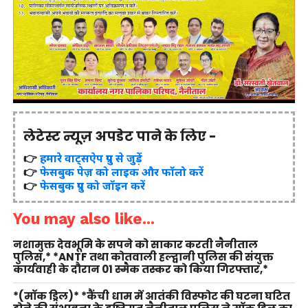
लेटेस्ट न्यूज़ अपडेट पाने के लिए -
👉
हमारे वाट्सऐप ग्रुप से जुड़ें
👉
फेसबुक पेज़ को लाइक और फॉलो करें
👉
फेसबुक ग्रुप को जॉइन करें
You may also like...
नशामुक्त देवभूमि के सपने को साकार करती नैनीताल
पुलिस,* *ANTF तथा कोतवाली हल्द्वानी पुलिस की संयुक्त
कार्यवाही के दौरान 01 स्मैक तस्कर को किया गिरफ्तार,*
*(मॉक ड्रिल)* *कैंची धाम में आतंकी विस्फोट की घटना घटित