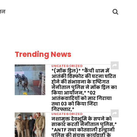
जन
Trending News
UNCATEGORIZED
*(मॉक ड्रिल)* *कैंची धाम में
आतंकी विस्फोट की घटना घटित
होने की संभावना के दृष्टिगत
नैनीताल पुलिस ने मॉक ड्रिल का
किया आयोजन,* *02
आतंकवादियों को मार गिराया
तथा 03 को किया जिंदा
गिरफ्तार,*
UNCATEGORIZED
नशामुक्त देवभूमि के सपने को
साकार करती नैनीताल पुलिस,*
*ANTF तथा कोतवाली हल्द्वानी
पुलिस की संयुक्त कार्यवाही के