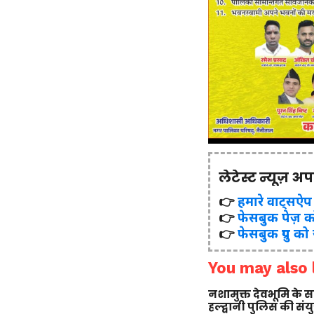
लेटेस्ट न्यूज़ अ
👉
हमारे वाट्सऐप ग्र
👉
फेसबुक पेज़ क
👉
फेसबुक ग्रुप को
You may also l
नशामुक्त देवभूमि के
हल्द्वानी पुलिस की सं