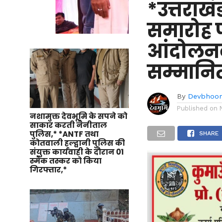
*उत्तराख
समारोह प
आंदोलनक
सम्मानि
By
Devbhoo
Published on
नशामुक्त देवभूमि के सपने को
साकार करती नैनीताल
पुलिस,* *ANTF तथा
SHARE
कोतवाली हल्द्वानी पुलिस की
संयुक्त कार्यवाही के दौरान 01
स्मैक तस्कर को किया
गिरफ्तार,*