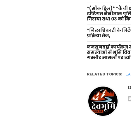
*(मॉक ड्रिल)* *कैंची
दृष्टिगत नैनीताल पु
गिराया तथा 03 को किय
*जिलाधिकारी के निर्दे
प्रक्रिया तेज,
जनसुनवाई कार्यक्रम म
समस्याओं में भूमि वि
गम्भीर मामलों पर त्वर
RELATED TOPICS:
FEA