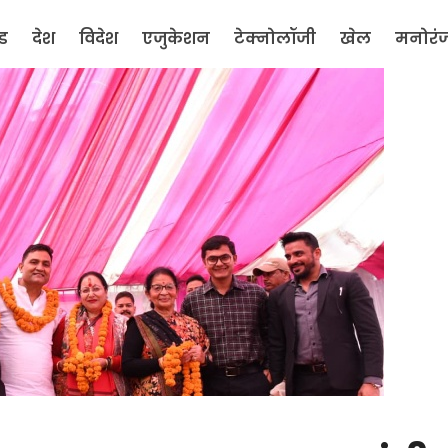
ंड
देश
विदेश
एजुकेशन
टेक्नोलॉजी
खेल
मनोरं