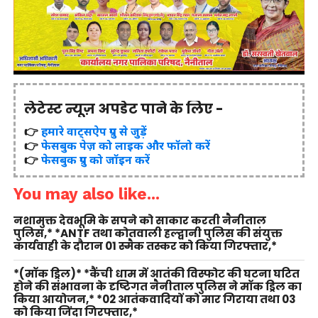
लेटेस्ट न्यूज़ अपडेट पाने के लिए -
👉
हमारे वाट्सऐप ग्रुप से जुड़ें
👉
फेसबुक पेज़ को लाइक और फॉलो करें
👉
फेसबुक ग्रुप को जॉइन करें
You may also like...
नशामुक्त देवभूमि के सपने को साकार करती नैनीताल
पुलिस,* *ANTF तथा कोतवाली हल्द्वानी पुलिस की संयुक्त
कार्यवाही के दौरान 01 स्मैक तस्कर को किया गिरफ्तार,*
*(मॉक ड्रिल)* *कैंची धाम में आतंकी विस्फोट की घटना घटित
होने की संभावना के दृष्टिगत नैनीताल पुलिस ने मॉक ड्रिल का
किया आयोजन,* *02 आतंकवादियों को मार गिराया तथा 03
को किया जिंदा गिरफ्तार,*