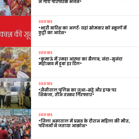
ने गाए पारंपरिक भजन*
उत्तराखंड
*भारी बारिश का अलर्टः यहां सोमवार को स्कूलों में
छुट्टी का आदेश*
उत्तराखंड
*कुमाऊं में उमड़ा आस्था का सैलाब, नंदा-सुनंदा
महोत्सव में डूबा हर दिल*
उत्तराखंड
*नैनीताल पुलिस का जुआ-सट्टे और ड्रग्स पर
शिकंजा, तीन तस्कर गिरफ्तार*
उत्तराखंड
*जिला अस्पताल में प्रसव के दौरान महिला की मौत,
परिजनों ने जताया आक्रोश*