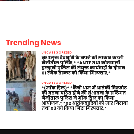
Trending News
UNCATEGORIZED
नशामुक्त देवभूमि के सपने को साकार करती
नैनीताल पुलिस,* *ANTF तथा कोतवाली
हल्द्वानी पुलिस की संयुक्त कार्यवाही के दौरान
01 स्मैक तस्कर को किया गिरफ्तार,*
UNCATEGORIZED
*(मॉक ड्रिल)* *कैंची धाम में आतंकी विस्फोट
की घटना घटित होने की संभावना के दृष्टिगत
नैनीताल पुलिस ने मॉक ड्रिल का किया
आयोजन,* *02 आतंकवादियों को मार गिराया
तथा 03 को किया जिंदा गिरफ्तार,*