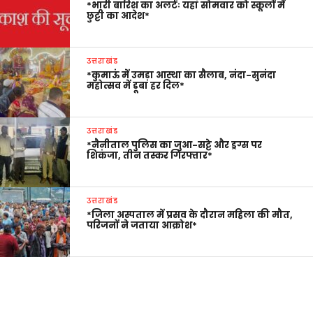
*भारी बारिश का अलर्टः यहां सोमवार को स्कूलों में
छुट्टी का आदेश*
उत्तराखंड
*कुमाऊं में उमड़ा आस्था का सैलाब, नंदा-सुनंदा
महोत्सव में डूबा हर दिल*
उत्तराखंड
*नैनीताल पुलिस का जुआ-सट्टे और ड्रग्स पर
शिकंजा, तीन तस्कर गिरफ्तार*
उत्तराखंड
*जिला अस्पताल में प्रसव के दौरान महिला की मौत,
परिजनों ने जताया आक्रोश*