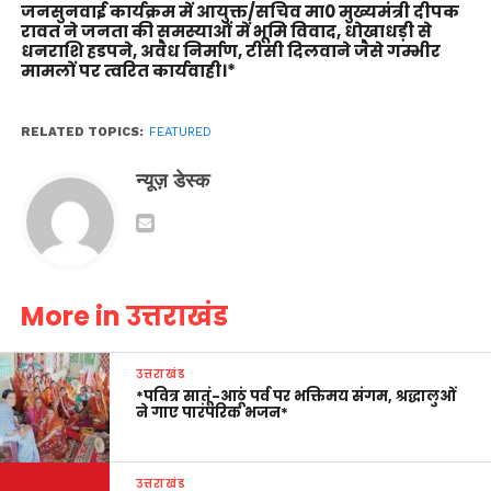
जनसुनवाई कार्यक्रम में आयुक्त/सचिव मा0 मुख्यमंत्री दीपक
रावत ने जनता की समस्याओं में भूमि विवाद, धोखाधड़ी से
धनराशि हडपने, अवैध निर्माण, टीसी दिलवाने जैसे गम्भीर
मामलों पर त्वरित कार्यवाही।*
RELATED TOPICS:
FEATURED
न्यूज़ डेस्क
More in उत्तराखंड
उत्तराखंड
*पवित्र सातूं-आठूं पर्व पर भक्तिमय संगम, श्रद्धालुओं
ने गाए पारंपरिक भजन*
उत्तराखंड