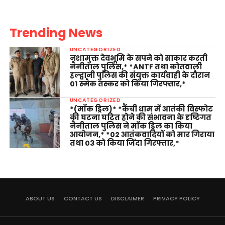
Trending News
UNCATEGORIZED
नशामुक्त देवभूमि के सपने को साकार करती
नैनीताल पुलिस,* *ANTF तथा कोतवाली
हल्द्वानी पुलिस की संयुक्त कार्यवाही के दौरान
01 स्मैक तस्कर को किया गिरफ्तार,*
UNCATEGORIZED
*(मॉक ड्रिल)* *कैंची धाम में आतंकी विस्फोट
की घटना घटित होने की संभावना के दृष्टिगत
नैनीताल पुलिस ने मॉक ड्रिल का किया
आयोजन,* *02 आतंकवादियों को मार गिराया
तथा 03 को किया जिंदा गिरफ्तार,*
ABOUT US
CONTACT US
DISCLAIMER
PRIVACY POLICY