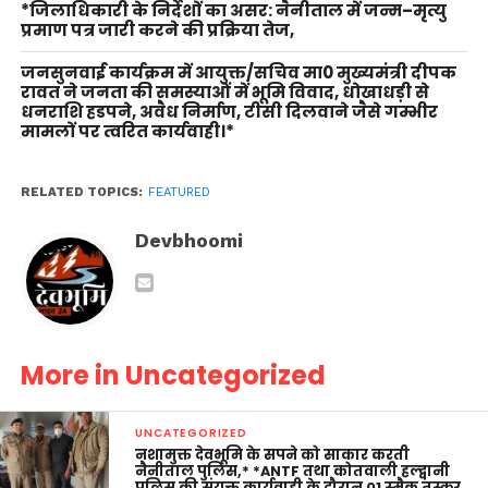
*जिलाधिकारी के निर्देशों का असर: नैनीताल में जन्म–मृत्यु
प्रमाण पत्र जारी करने की प्रक्रिया तेज,
जनसुनवाई कार्यक्रम में आयुक्त/सचिव मा0 मुख्यमंत्री दीपक
रावत ने जनता की समस्याओं में भूमि विवाद, धोखाधड़ी से
धनराशि हडपने, अवैध निर्माण, टीसी दिलवाने जैसे गम्भीर
मामलों पर त्वरित कार्यवाही।*
RELATED TOPICS:
FEATURED
Devbhoomi
More in Uncategorized
UNCATEGORIZED
नशामुक्त देवभूमि के सपने को साकार करती
नैनीताल पुलिस,* *ANTF तथा कोतवाली हल्द्वानी
पुलिस की संयुक्त कार्यवाही के दौरान 01 स्मैक तस्कर