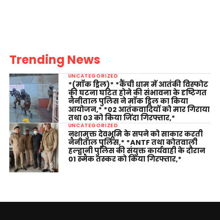
Trending News
UNCATEGORIZED
*(मॉक ड्रिल)* *कैंची धाम में आतंकी विस्फोट
की घटना घटित होने की संभावना के दृष्टिगत
नैनीताल पुलिस ने मॉक ड्रिल का किया
आयोजन,* *02 आतंकवादियों को मार गिराया
तथा 03 को किया जिंदा गिरफ्तार,*
UNCATEGORIZED
नशामुक्त देवभूमि के सपने को साकार करती
नैनीताल पुलिस,* *ANTF तथा कोतवाली
हल्द्वानी पुलिस की संयुक्त कार्यवाही के दौरान
01 स्मैक तस्कर को किया गिरफ्तार,*