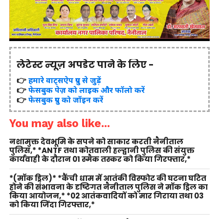
लेटेस्ट न्यूज़ अपडेट पाने के लिए -
👉
हमारे वाट्सऐप ग्रुप से जुड़ें
👉
फेसबुक पेज़ को लाइक और फॉलो करें
👉
फेसबुक ग्रुप को जॉइन करें
You may also like...
नशामुक्त देवभूमि के सपने को साकार करती नैनीताल
पुलिस,* *ANTF तथा कोतवाली हल्द्वानी पुलिस की संयुक्त
कार्यवाही के दौरान 01 स्मैक तस्कर को किया गिरफ्तार,*
*(मॉक ड्रिल)* *कैंची धाम में आतंकी विस्फोट की घटना घटित
होने की संभावना के दृष्टिगत नैनीताल पुलिस ने मॉक ड्रिल का
किया आयोजन,* *02 आतंकवादियों को मार गिराया तथा 03
को किया जिंदा गिरफ्तार,*