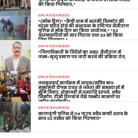
को किया गिरफ्तार,*
UNCATEGORIZED
*(मॉक ड्रिल)* *कैंची धाम में आतंकी विस्फोट की
घटना घटित होने की संभावना के दृष्टिगत नैनीताल
पुलिस ने मॉक ड्रिल का किया आयोजन,* *02
आतंकवादियों को मार गिराया तथा 03 को किया
जिंदा गिरफ्तार,*
UNCATEGORIZED
*जिलाधिकारी के निर्देशों का असर: नैनीताल में
जन्म–मृत्यु प्रमाण पत्र जारी करने की प्रक्रिया तेज,
UNCATEGORIZED
जनसुनवाई कार्यक्रम में आयुक्त/सचिव मा0
मुख्यमंत्री दीपक रावत ने जनता की समस्याओं में
भूमि विवाद, धोखाधड़ी से धनराशि हडपने, अवैध
निर्माण, टीसी दिलवाने जैसे गम्भीर मामलों पर
त्वरित कार्यवाही।*
UNCATEGORIZED
कालाढूंगी पुलिस ने 114 पाउच अवैध कच्ची शराब के
साथ 02 तस्कर को किया गिरफ्तार*