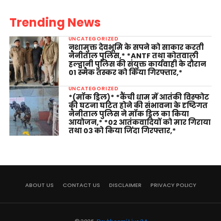
Trending News
UNCATEGORIZED
नशामुक्त देवभूमि के सपने को साकार करती
नैनीताल पुलिस,* *ANTF तथा कोतवाली
हल्द्वानी पुलिस की संयुक्त कार्यवाही के दौरान
01 स्मैक तस्कर को किया गिरफ्तार,*
UNCATEGORIZED
*(मॉक ड्रिल)* *कैंची धाम में आतंकी विस्फोट
की घटना घटित होने की संभावना के दृष्टिगत
नैनीताल पुलिस ने मॉक ड्रिल का किया
आयोजन,* *02 आतंकवादियों को मार गिराया
तथा 03 को किया जिंदा गिरफ्तार,*
ABOUT US
CONTACT US
DISCLAIMER
PRIVACY POLICY