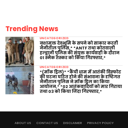
Trending News
UNCATEGORIZED
नशामुक्त देवभूमि के सपने को साकार करती
नैनीताल पुलिस,* *ANTF तथा कोतवाली
हल्द्वानी पुलिस की संयुक्त कार्यवाही के दौरान
01 स्मैक तस्कर को किया गिरफ्तार,*
UNCATEGORIZED
*(मॉक ड्रिल)* *कैंची धाम में आतंकी विस्फोट
की घटना घटित होने की संभावना के दृष्टिगत
नैनीताल पुलिस ने मॉक ड्रिल का किया
आयोजन,* *02 आतंकवादियों को मार गिराया
तथा 03 को किया जिंदा गिरफ्तार,*
ABOUT US
CONTACT US
DISCLAIMER
PRIVACY POLICY