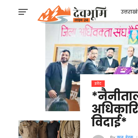
उत्तराख
इवेंट
*नैनीताल
अधिकारि
विदाई*
By
न्यूज़ डेस्क