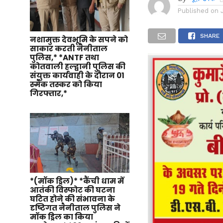
Published on
SHARE
नशामुक्त देवभूमि के सपने को
साकार करती नैनीताल
पुलिस,* *ANTF तथा
कोतवाली हल्द्वानी पुलिस की
संयुक्त कार्यवाही के दौरान 01
स्मैक तस्कर को किया
गिरफ्तार,*
*(मॉक ड्रिल)* *कैंची धाम में
आतंकी विस्फोट की घटना
घटित होने की संभावना के
दृष्टिगत नैनीताल पुलिस ने
मॉक ड्रिल का किया