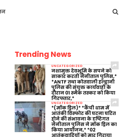
जन
Trending News
UNCATEGORIZED
नशामुक्त देवभूमि के सपने को
साकार करती नैनीताल पुलिस,*
*ANTF तथा कोतवाली हल्द्वानी
पुलिस की संयुक्त कार्यवाही के
दौरान 01 स्मैक तस्कर को किया
गिरफ्तार,*
UNCATEGORIZED
*(मॉक ड्रिल)* *कैंची धाम में
आतंकी विस्फोट की घटना घटित
होने की संभावना के दृष्टिगत
नैनीताल पुलिस ने मॉक ड्रिल का
किया आयोजन,* *02
आतंकवादियों को मार गिराया