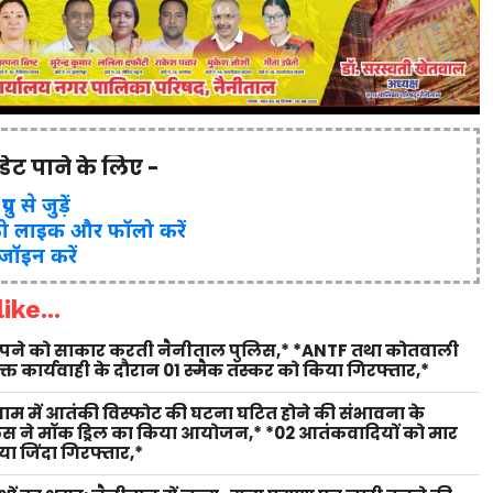
पडेट पाने के लिए -
ुप से जुड़ें
ो लाइक और फॉलो करें
 जॉइन करें
ike...
 सपने को साकार करती नैनीताल पुलिस,* *ANTF तथा कोतवाली
युक्त कार्यवाही के दौरान 01 स्मैक तस्कर को किया गिरफ्तार,*
 धाम में आतंकी विस्फोट की घटना घटित होने की संभावना के
लिस ने मॉक ड्रिल का किया आयोजन,* *02 आतंकवादियों को मार
ा जिंदा गिरफ्तार,*