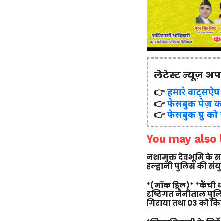
लेटेस्ट न्यूज़ अ
👉
हमारे वाट्सऐप ग्र
👉
फेसबुक पेज़ क
👉
फेसबुक ग्रुप को
You may also l
नशामुक्त देवभूमि के
हल्द्वानी पुलिस की सं
*(मॉक ड्रिल)* *कैंची
दृष्टिगत नैनीताल पु
गिराया तथा 03 को किय