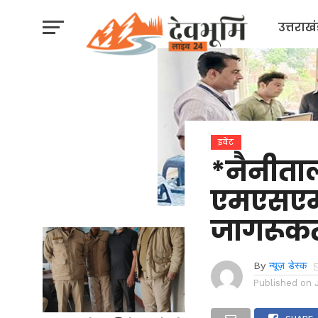
उत्तराख
इवेंट
*नैनीताल
एमएसएमई
जागरूकत
By
न्यूज़ डेस्क
Published on