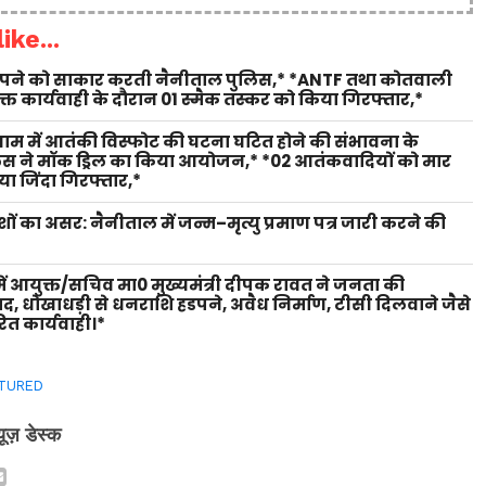
ike...
 सपने को साकार करती नैनीताल पुलिस,* *ANTF तथा कोतवाली
युक्त कार्यवाही के दौरान 01 स्मैक तस्कर को किया गिरफ्तार,*
 धाम में आतंकी विस्फोट की घटना घटित होने की संभावना के
लिस ने मॉक ड्रिल का किया आयोजन,* *02 आतंकवादियों को मार
ा जिंदा गिरफ्तार,*
शों का असर: नैनीताल में जन्म–मृत्यु प्रमाण पत्र जारी करने की
ें आयुक्त/सचिव मा0 मुख्यमंत्री दीपक रावत ने जनता की
वाद, धोखाधड़ी से धनराशि हडपने, अवैध निर्माण, टीसी दिलवाने जैसे
ित कार्यवाही।*
TURED
्यूज़ डेस्क