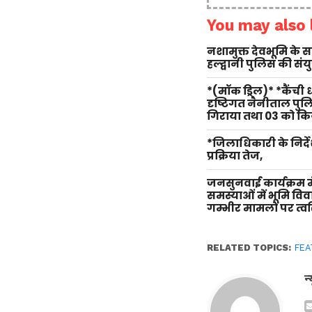
You may also l
नशामुक्त देवभूमि के
हल्द्वानी पुलिस की सं
*(मॉक ड्रिल)* *कैंची
दृष्टिगत नैनीताल पु
गिराया तथा 03 को किय
*जिलाधिकारी के निर्दे
प्रक्रिया तेज,
जनसुनवाई कार्यक्रम म
समस्याओं में भूमि वि
गम्भीर मामलों पर त्वर
RELATED TOPICS:
FEA
न