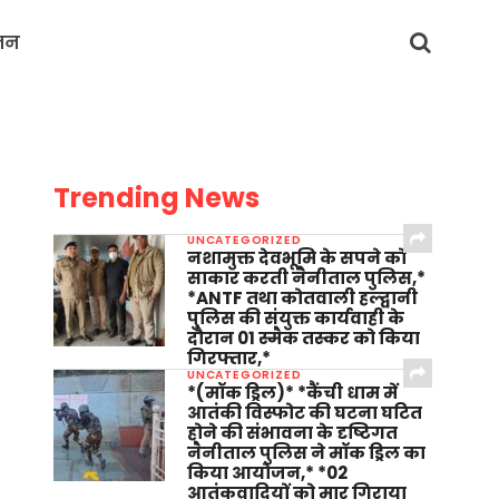
जन
Trending News
UNCATEGORIZED
नशामुक्त देवभूमि के सपने को
साकार करती नैनीताल पुलिस,*
*ANTF तथा कोतवाली हल्द्वानी
पुलिस की संयुक्त कार्यवाही के
दौरान 01 स्मैक तस्कर को किया
गिरफ्तार,*
UNCATEGORIZED
*(मॉक ड्रिल)* *कैंची धाम में
आतंकी विस्फोट की घटना घटित
होने की संभावना के दृष्टिगत
नैनीताल पुलिस ने मॉक ड्रिल का
किया आयोजन,* *02
आतंकवादियों को मार गिराया