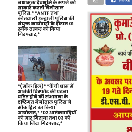
SHARE
नशामुक्त देवभूमि के सपने को
साकार करती नैनीताल
पुलिस,* *ANTF तथा
कोतवाली हल्द्वानी पुलिस की
संयुक्त कार्यवाही के दौरान 01
स्मैक तस्कर को किया
गिरफ्तार,*
*(मॉक ड्रिल)* *कैंची धाम में
आतंकी विस्फोट की घटना
घटित होने की संभावना के
दृष्टिगत नैनीताल पुलिस ने
मॉक ड्रिल का किया
आयोजन,* *02 आतंकवादियों
को मार गिराया तथा 03 को
किया जिंदा गिरफ्तार,*