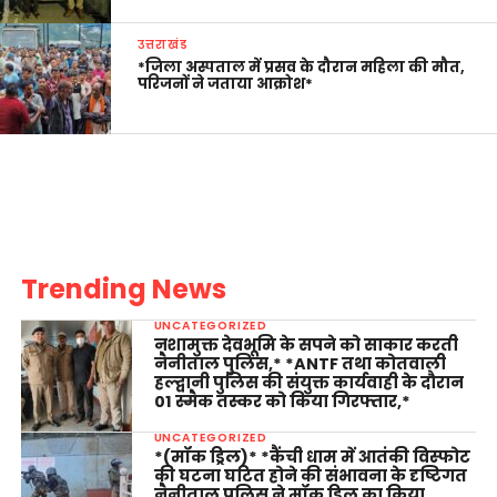
उत्तराखंड
*जिला अस्पताल में प्रसव के दौरान महिला की मौत,
परिजनों ने जताया आक्रोश*
Trending News
UNCATEGORIZED
नशामुक्त देवभूमि के सपने को साकार करती
नैनीताल पुलिस,* *ANTF तथा कोतवाली
हल्द्वानी पुलिस की संयुक्त कार्यवाही के दौरान
01 स्मैक तस्कर को किया गिरफ्तार,*
UNCATEGORIZED
*(मॉक ड्रिल)* *कैंची धाम में आतंकी विस्फोट
की घटना घटित होने की संभावना के दृष्टिगत
नैनीताल पुलिस ने मॉक ड्रिल का किया