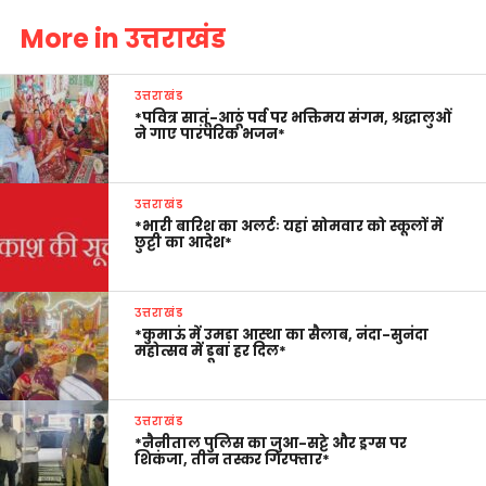
More in उत्तराखंड
उत्तराखंड
*पवित्र सातूं-आठूं पर्व पर भक्तिमय संगम, श्रद्धालुओं
ने गाए पारंपरिक भजन*
उत्तराखंड
*भारी बारिश का अलर्टः यहां सोमवार को स्कूलों में
छुट्टी का आदेश*
उत्तराखंड
*कुमाऊं में उमड़ा आस्था का सैलाब, नंदा-सुनंदा
महोत्सव में डूबा हर दिल*
उत्तराखंड
*नैनीताल पुलिस का जुआ-सट्टे और ड्रग्स पर
शिकंजा, तीन तस्कर गिरफ्तार*