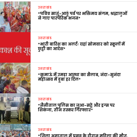
उत्तराखंड
*पवित्र सातूं-आठूं पर्व पर भक्तिमय संगम, श्रद्धालुओं
ने गाए पारंपरिक भजन*
उत्तराखंड
*भारी बारिश का अलर्टः यहां सोमवार को स्कूलों में
छुट्टी का आदेश*
उत्तराखंड
*कुमाऊं में उमड़ा आस्था का सैलाब, नंदा-सुनंदा
महोत्सव में डूबा हर दिल*
उत्तराखंड
*नैनीताल पुलिस का जुआ-सट्टे और ड्रग्स पर
शिकंजा, तीन तस्कर गिरफ्तार*
उत्तराखंड
*जिला अस्पताल में प्रसव के दौरान महिला की मौत,