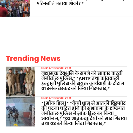
परिजनों ने जताया आक्रोश*
Trending News
UNCATEGORIZED
नशामुक्त देवभूमि के सपने को साकार करती
नैनीताल पुलिस,* *ANTF तथा कोतवाली
हल्द्वानी पुलिस की संयुक्त कार्यवाही के दौरान
01 स्मैक तस्कर को किया गिरफ्तार,*
UNCATEGORIZED
*(मॉक ड्रिल)* *कैंची धाम में आतंकी विस्फोट
की घटना घटित होने की संभावना के दृष्टिगत
नैनीताल पुलिस ने मॉक ड्रिल का किया
आयोजन,* *02 आतंकवादियों को मार गिराया
तथा 03 को किया जिंदा गिरफ्तार,*