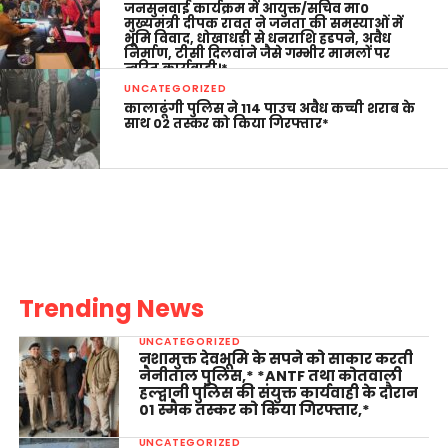
जनसुनवाई कार्यक्रम में आयुक्त/सचिव मा0
मुख्यमंत्री दीपक रावत ने जनता की समस्याओं में
भूमि विवाद, धोखाधड़ी से धनराशि हडपने, अवैध
निर्माण, टीसी दिलवाने जैसे गम्भीर मामलों पर
त्वरित कार्यवाही।*
UNCATEGORIZED
कालाढूंगी पुलिस ने 114 पाउच अवैध कच्ची शराब के
साथ 02 तस्कर को किया गिरफ्तार*
Trending News
UNCATEGORIZED
नशामुक्त देवभूमि के सपने को साकार करती
नैनीताल पुलिस,* *ANTF तथा कोतवाली
हल्द्वानी पुलिस की संयुक्त कार्यवाही के दौरान
01 स्मैक तस्कर को किया गिरफ्तार,*
UNCATEGORIZED