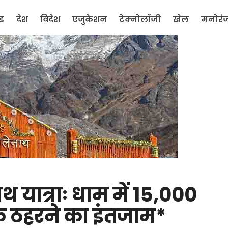
ंड
देश
विदेश
एजुकेशन
टेक्नोलॉजी
खेल
मनोरं
थ यात्राः धाम में 15,000
 के ठहरने का इंतजाम*