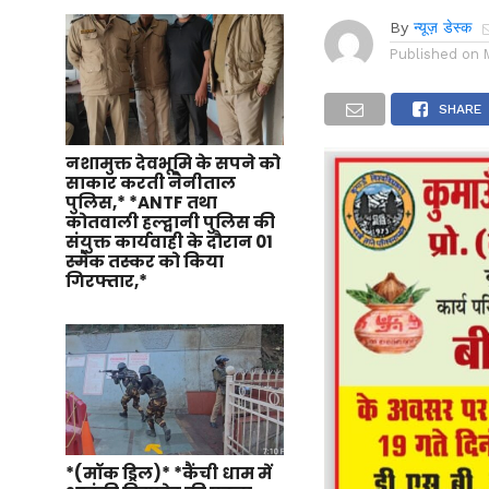
By
न्यूज़ डेस्क
Published on
SHARE
नशामुक्त देवभूमि के सपने को
साकार करती नैनीताल
पुलिस,* *ANTF तथा
कोतवाली हल्द्वानी पुलिस की
संयुक्त कार्यवाही के दौरान 01
स्मैक तस्कर को किया
गिरफ्तार,*
*(मॉक ड्रिल)* *कैंची धाम में