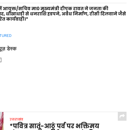
ें आयुक्त/सचिव मा0 मुख्यमंत्री दीपक रावत ने जनता की
वाद, धोखाधड़ी से धनराशि हडपने, अवैध निर्माण, टीसी दिलवाने जैसे
ित कार्यवाही।*
TURED
्यूज़ डेस्क
उत्तराखंड
*पवित्र सातूं-आठूं पर्व पर भक्तिमय