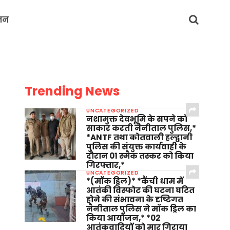
जन
Trending News
UNCATEGORIZED
नशामुक्त देवभूमि के सपने को
साकार करती नैनीताल पुलिस,*
*ANTF तथा कोतवाली हल्द्वानी
पुलिस की संयुक्त कार्यवाही के
दौरान 01 स्मैक तस्कर को किया
गिरफ्तार,*
UNCATEGORIZED
*(मॉक ड्रिल)* *कैंची धाम में
आतंकी विस्फोट की घटना घटित
होने की संभावना के दृष्टिगत
नैनीताल पुलिस ने मॉक ड्रिल का
किया आयोजन,* *02
आतंकवादियों को मार गिराया