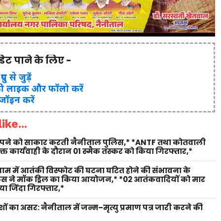
पडेट पाने के लिए -
ुप से जुड़ें
ो लाइक और फॉलो करें
 जॉइन करें
ike...
 सपने को साकार करती नैनीताल पुलिस,* *ANTF तथा कोतवाली
युक्त कार्यवाही के दौरान 01 स्मैक तस्कर को किया गिरफ्तार,*
 धाम में आतंकी विस्फोट की घटना घटित होने की संभावना के
लिस ने मॉक ड्रिल का किया आयोजन,* *02 आतंकवादियों को मार
ा जिंदा गिरफ्तार,*
शों का असर: नैनीताल में जन्म–मृत्यु प्रमाण पत्र जारी करने की