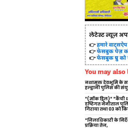
लेटेस्ट न्यूज़ अ
👉
हमारे वाट्सऐप ग्र
👉
फेसबुक पेज़ क
👉
फेसबुक ग्रुप को
You may also l
नशामुक्त देवभूमि के
हल्द्वानी पुलिस की सं
*(मॉक ड्रिल)* *कैंची
दृष्टिगत नैनीताल पु
गिराया तथा 03 को किय
*जिलाधिकारी के निर्दे
प्रक्रिया तेज,