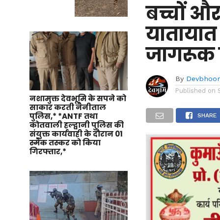
बच्चों और
यातायात 
जागरूक 
By
Devbhoo
Published on
नशामुक्त देवभूमि के सपने को
साकार करती नैनीताल
पुलिस,* *ANTF तथा
SHARE
कोतवाली हल्द्वानी पुलिस की
संयुक्त कार्यवाही के दौरान 01
स्मैक तस्कर को किया
गिरफ्तार,*