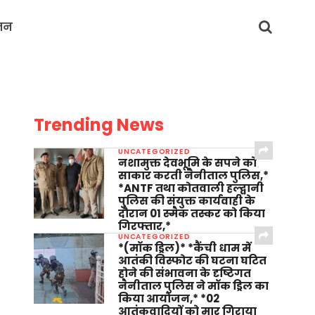
जन
Trending News
UNCATEGORIZED
नशामुक्त देवभूमि के सपने को
साकार करती नैनीताल पुलिस,*
*ANTF तथा कोतवाली हल्द्वानी
पुलिस की संयुक्त कार्यवाही के
दौरान 01 स्मैक तस्कर को किया
गिरफ्तार,*
UNCATEGORIZED
*(मॉक ड्रिल)* *कैंची धाम में
आतंकी विस्फोट की घटना घटित
होने की संभावना के दृष्टिगत
नैनीताल पुलिस ने मॉक ड्रिल का
किया आयोजन,* *02
आतंकवादियों को मार गिराया