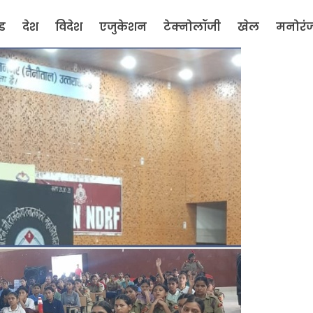
ंड
देश
विदेश
एजुकेशन
टेक्नोलॉजी
खेल
मनोरं