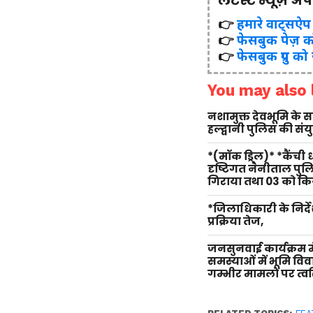
लेटेस्ट न्यूज़ अ
👉
हमारे वाट्सऐप ग्र
👉
फेसबुक पेज़ क
👉
फेसबुक ग्रुप को
You may also l
नशामुक्त देवभूमि के
हल्द्वानी पुलिस की सं
*(मॉक ड्रिल)* *कैंची
दृष्टिगत नैनीताल पु
गिराया तथा 03 को किय
*जिलाधिकारी के निर्दे
प्रक्रिया तेज,
जनसुनवाई कार्यक्रम म
समस्याओं में भूमि वि
गम्भीर मामलों पर त्वर