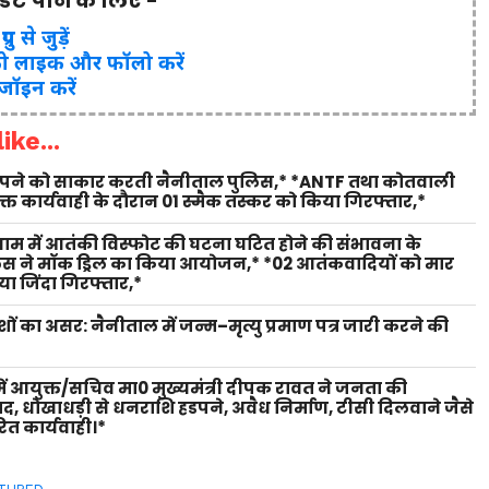
पडेट पाने के लिए -
ुप से जुड़ें
ो लाइक और फॉलो करें
 जॉइन करें
ike...
 सपने को साकार करती नैनीताल पुलिस,* *ANTF तथा कोतवाली
युक्त कार्यवाही के दौरान 01 स्मैक तस्कर को किया गिरफ्तार,*
 धाम में आतंकी विस्फोट की घटना घटित होने की संभावना के
लिस ने मॉक ड्रिल का किया आयोजन,* *02 आतंकवादियों को मार
ा जिंदा गिरफ्तार,*
शों का असर: नैनीताल में जन्म–मृत्यु प्रमाण पत्र जारी करने की
ें आयुक्त/सचिव मा0 मुख्यमंत्री दीपक रावत ने जनता की
वाद, धोखाधड़ी से धनराशि हडपने, अवैध निर्माण, टीसी दिलवाने जैसे
ित कार्यवाही।*