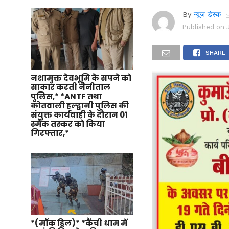
By
न्यूज़ डेस्क
Published on
SHARE
नशामुक्त देवभूमि के सपने को
साकार करती नैनीताल
पुलिस,* *ANTF तथा
कोतवाली हल्द्वानी पुलिस की
संयुक्त कार्यवाही के दौरान 01
स्मैक तस्कर को किया
गिरफ्तार,*
*(मॉक ड्रिल)* *कैंची धाम में