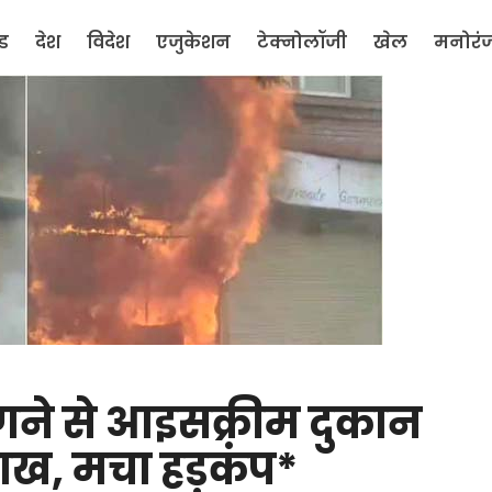
ंड
देश
विदेश
एजुकेशन
टेक्नोलॉजी
खेल
मनोरं
े से आइसक्रीम दुकान
ख, मचा हड़कंप*