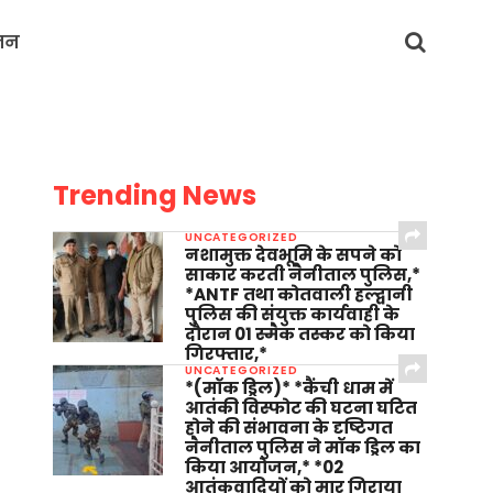
जन
Trending News
UNCATEGORIZED
नशामुक्त देवभूमि के सपने को
साकार करती नैनीताल पुलिस,*
*ANTF तथा कोतवाली हल्द्वानी
पुलिस की संयुक्त कार्यवाही के
दौरान 01 स्मैक तस्कर को किया
गिरफ्तार,*
UNCATEGORIZED
*(मॉक ड्रिल)* *कैंची धाम में
आतंकी विस्फोट की घटना घटित
होने की संभावना के दृष्टिगत
नैनीताल पुलिस ने मॉक ड्रिल का
किया आयोजन,* *02
आतंकवादियों को मार गिराया