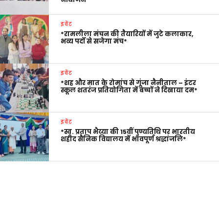
इवेंट
*रामलीला मंचन की तैयारियों में जुटे कलाकार,
भव्य पर्दों से सजेगा मंच*
इवेंट
*शह और मात के रोमांच से गूंजा नैनीताल – इंटर
स्कूल शतरंज प्रतियोगिता में बच्चों ने दिखाया दम*
इवेंट
*स्व. प्रताप भैय्या की 15वीं पुण्यतिथि पर भारतीय
शहीद सैनिक विद्यालय में भावपूर्ण श्रद्धांजलि*