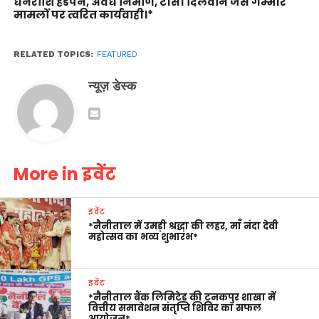
धनराशि हडपने, अवैध निर्माण, टीसी दिलवाने जैसे गम्भीर
मामलों पर त्वरित कार्यवाही।*
RELATED TOPICS:
FEATURED
न्यूज़ डेस्क
More in इवेंट
इवेंट
*नैनीताल में उमड़ी श्रद्धा की लहर, माँ नंदा देवी
महोत्सव का भव्य शुभारंभ*
इवेंट
*नैनीताल बैंक लिमिटेड की टनकपुर शाखा में
वित्तीय समावेशन संतृप्ति शिविर का सफल
आयोजन*