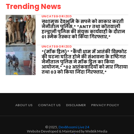
Trending News
UNCATEGORIZED
नशामुक्त देवभूमि के सपने को साकार करती
नैनीताल पुलिस,* *ANTF तथा कोतवाली
हल्द्वानी पुलिस की संयुक्त कार्यवाही के दौरान
01 स्मैक तस्कर को किया गिरफ्तार,*
UNCATEGORIZED
*(मॉक ड्रिल)* *कैंची धाम में आतंकी विस्फोट
की घटना घटित होने की संभावना के दृष्टिगत
नैनीताल पुलिस ने मॉक ड्रिल का किया
आयोजन,* *02 आतंकवादियों को मार गिराया
तथा 03 को किया जिंदा गिरफ्तार,*
ABOUT US
CONTACT US
DISCLAIMER
PRIVACY POLICY
© 2025,
Devbhoomi Live 24
Website Developed & Maintained by Webtik Media