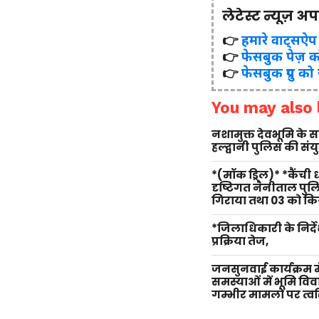
लेटेस्ट न्यूज़ अ
👉
हमारे वाट्सऐप ग्र
👉
फेसबुक पेज़ क
👉
फेसबुक ग्रुप को
You may also l
नशामुक्त देवभूमि के
हल्द्वानी पुलिस की सं
*(मॉक ड्रिल)* *कैंची
दृष्टिगत नैनीताल पु
गिराया तथा 03 को किय
*जिलाधिकारी के निर्दे
प्रक्रिया तेज,
जनसुनवाई कार्यक्रम म
समस्याओं में भूमि वि
गम्भीर मामलों पर त्वर