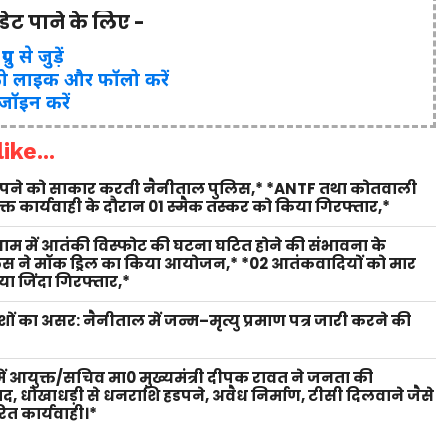
पडेट पाने के लिए -
ुप से जुड़ें
ो लाइक और फॉलो करें
 जॉइन करें
ike...
 सपने को साकार करती नैनीताल पुलिस,* *ANTF तथा कोतवाली
युक्त कार्यवाही के दौरान 01 स्मैक तस्कर को किया गिरफ्तार,*
 धाम में आतंकी विस्फोट की घटना घटित होने की संभावना के
लिस ने मॉक ड्रिल का किया आयोजन,* *02 आतंकवादियों को मार
ा जिंदा गिरफ्तार,*
शों का असर: नैनीताल में जन्म–मृत्यु प्रमाण पत्र जारी करने की
ें आयुक्त/सचिव मा0 मुख्यमंत्री दीपक रावत ने जनता की
वाद, धोखाधड़ी से धनराशि हडपने, अवैध निर्माण, टीसी दिलवाने जैसे
ित कार्यवाही।*