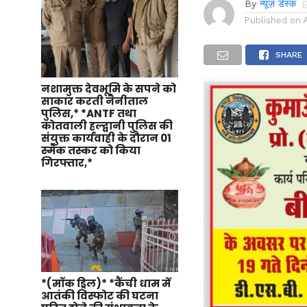
By
न्यूज़ डेस्क
Published on
SHARE
नशामुक्त देवभूमि के सपने को
साकार करती नैनीताल
पुलिस,* *ANTF तथा
कोतवाली हल्द्वानी पुलिस की
संयुक्त कार्यवाही के दौरान 01
स्मैक तस्कर को किया
गिरफ्तार,*
*(मॉक ड्रिल)* *कैंची धाम में
आतंकी विस्फोट की घटना