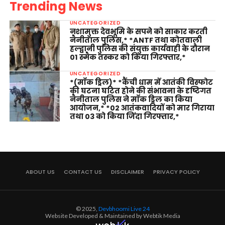
Trending News
UNCATEGORIZED
नशामुक्त देवभूमि के सपने को साकार करती
नैनीताल पुलिस,* *ANTF तथा कोतवाली
हल्द्वानी पुलिस की संयुक्त कार्यवाही के दौरान
01 स्मैक तस्कर को किया गिरफ्तार,*
UNCATEGORIZED
*(मॉक ड्रिल)* *कैंची धाम में आतंकी विस्फोट
की घटना घटित होने की संभावना के दृष्टिगत
नैनीताल पुलिस ने मॉक ड्रिल का किया
आयोजन,* *02 आतंकवादियों को मार गिराया
तथा 03 को किया जिंदा गिरफ्तार,*
ABOUT US
CONTACT US
DISCLAIMER
PRIVACY POLICY
© 2025,
Devbhoomi Live 24
Website Developed & Maintained by Webtik Media