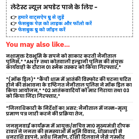
लेटेस्ट न्यूज़ अपडेट पाने के लिए -
👉
हमारे वाट्सऐप ग्रुप से जुड़ें
👉
फेसबुक पेज़ को लाइक और फॉलो करें
👉
फेसबुक ग्रुप को जॉइन करें
You may also like...
नशामुक्त देवभूमि के सपने को साकार करती नैनीताल
पुलिस,* *ANTF तथा कोतवाली हल्द्वानी पुलिस की संयुक्त
कार्यवाही के दौरान 01 स्मैक तस्कर को किया गिरफ्तार,*
*(मॉक ड्रिल)* *कैंची धाम में आतंकी विस्फोट की घटना घटित
होने की संभावना के दृष्टिगत नैनीताल पुलिस ने मॉक ड्रिल का
किया आयोजन,* *02 आतंकवादियों को मार गिराया तथा 03
को किया जिंदा गिरफ्तार,*
*जिलाधिकारी के निर्देशों का असर: नैनीताल में जन्म–मृत्यु
प्रमाण पत्र जारी करने की प्रक्रिया तेज,
जनसुनवाई कार्यक्रम में आयुक्त/सचिव मा0 मुख्यमंत्री दीपक
रावत ने जनता की समस्याओं में भूमि विवाद, धोखाधड़ी से
धनराशि हडपने, अवैध निर्माण, टीसी दिलवाने जैसे गम्भीर