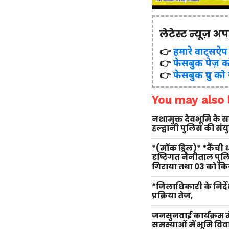
लेटेस्ट न्यूज़ अ
👉
हमारे वाट्सऐप ग्र
👉
फेसबुक पेज़ क
👉
फेसबुक ग्रुप को
You may also l
नशामुक्त देवभूमि के
हल्द्वानी पुलिस की सं
*(मॉक ड्रिल)* *कैंची
दृष्टिगत नैनीताल पु
गिराया तथा 03 को किय
*जिलाधिकारी के निर्दे
प्रक्रिया तेज,
जनसुनवाई कार्यक्रम म
समस्याओं में भूमि वि