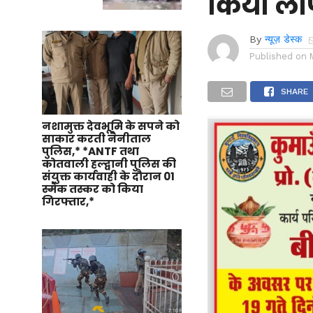
किया लाप
By
न्यूज़ डेस्क
Published on
SHARE
नशामुक्त देवभूमि के सपने को
साकार करती नैनीताल
पुलिस,* *ANTF तथा
कोतवाली हल्द्वानी पुलिस की
संयुक्त कार्यवाही के दौरान 01
स्मैक तस्कर को किया
गिरफ्तार,*