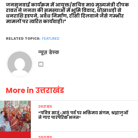
जनसुनवाई कार्यक्रम में आयुक्त/सचिव मा0 मुख्यमंत्री दीपक
रावत ने जनता की समस्याओं में भूमि विवाद, धोखाधड़ी से
धनराशि हडपने, अवैध निर्माण, टीसी दिलवाने जैसे गम्भीर
मामलों पर त्वरित कार्यवाही।*
RELATED TOPICS:
FEATURED
न्यूज़ डेस्क
More in उत्तराखंड
उत्तराखंड
*पवित्र सातूं-आठूं पर्व पर भक्तिमय संगम, श्रद्धालुओं
ने गाए पारंपरिक भजन*
उत्तराखंड