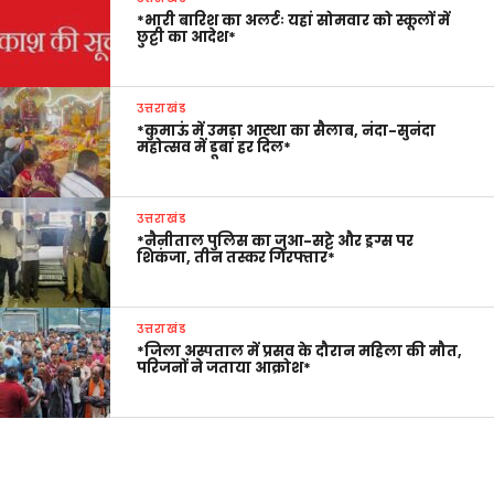
*भारी बारिश का अलर्टः यहां सोमवार को स्कूलों में
छुट्टी का आदेश*
उत्तराखंड
*कुमाऊं में उमड़ा आस्था का सैलाब, नंदा-सुनंदा
महोत्सव में डूबा हर दिल*
उत्तराखंड
*नैनीताल पुलिस का जुआ-सट्टे और ड्रग्स पर
शिकंजा, तीन तस्कर गिरफ्तार*
उत्तराखंड
*जिला अस्पताल में प्रसव के दौरान महिला की मौत,
परिजनों ने जताया आक्रोश*