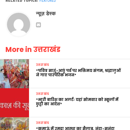
RELATED TOPICS:
FEATURED
न्यूज़ डेस्क
More in उत्तराखंड
उत्तराखंड
*पवित्र सातूं-आठूं पर्व पर भक्तिमय संगम, श्रद्धालुओं
ने गाए पारंपरिक भजन*
उत्तराखंड
*भारी बारिश का अलर्टः यहां सोमवार को स्कूलों में
छुट्टी का आदेश*
उत्तराखंड
*कुमाऊं में उमड़ा आस्था का सैलाब, नंदा-सुनंदा