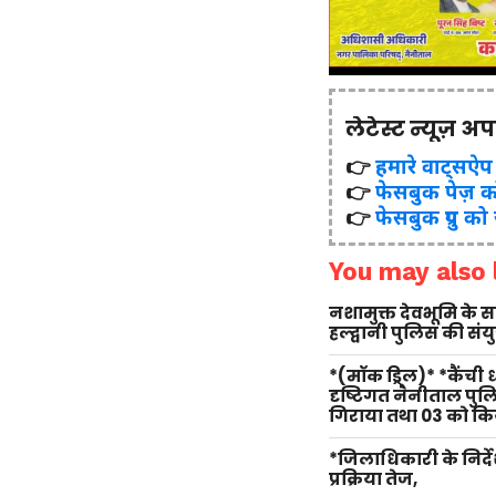
लेटेस्ट न्यूज़ अ
👉
हमारे वाट्सऐप ग्र
👉
फेसबुक पेज़ क
👉
फेसबुक ग्रुप को
You may also l
नशामुक्त देवभूमि के
हल्द्वानी पुलिस की सं
*(मॉक ड्रिल)* *कैंची
दृष्टिगत नैनीताल पु
गिराया तथा 03 को किय
*जिलाधिकारी के निर्दे
प्रक्रिया तेज,