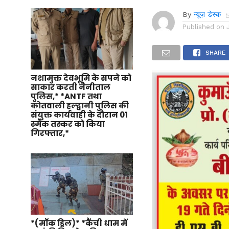
By
न्यूज़ डेस्क
Published on
SHARE
नशामुक्त देवभूमि के सपने को
साकार करती नैनीताल
पुलिस,* *ANTF तथा
कोतवाली हल्द्वानी पुलिस की
संयुक्त कार्यवाही के दौरान 01
स्मैक तस्कर को किया
गिरफ्तार,*
*(मॉक ड्रिल)* *कैंची धाम में