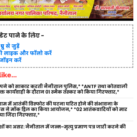
पडेट पाने के लिए -
ुप से जुड़ें
ो लाइक और फॉलो करें
 जॉइन करें
ike...
 सपने को साकार करती नैनीताल पुलिस,* *ANTF तथा कोतवाली
युक्त कार्यवाही के दौरान 01 स्मैक तस्कर को किया गिरफ्तार,*
 धाम में आतंकी विस्फोट की घटना घटित होने की संभावना के
लिस ने मॉक ड्रिल का किया आयोजन,* *02 आतंकवादियों को मार
ा जिंदा गिरफ्तार,*
शों का असर: नैनीताल में जन्म–मृत्यु प्रमाण पत्र जारी करने की