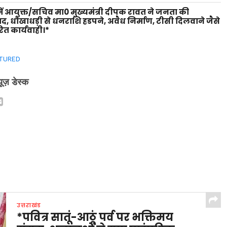
ें आयुक्त/सचिव मा0 मुख्यमंत्री दीपक रावत ने जनता की
वाद, धोखाधड़ी से धनराशि हडपने, अवैध निर्माण, टीसी दिलवाने जैसे
ित कार्यवाही।*
TURED
्यूज़ डेस्क
उत्तराखंड
*पवित्र सातूं-आठूं पर्व पर भक्तिमय