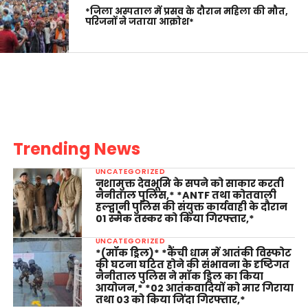
*जिला अस्पताल में प्रसव के दौरान महिला की मौत,
परिजनों ने जताया आक्रोश*
Trending News
UNCATEGORIZED
नशामुक्त देवभूमि के सपने को साकार करती
नैनीताल पुलिस,* *ANTF तथा कोतवाली
हल्द्वानी पुलिस की संयुक्त कार्यवाही के दौरान
01 स्मैक तस्कर को किया गिरफ्तार,*
UNCATEGORIZED
*(मॉक ड्रिल)* *कैंची धाम में आतंकी विस्फोट
की घटना घटित होने की संभावना के दृष्टिगत
नैनीताल पुलिस ने मॉक ड्रिल का किया
आयोजन,* *02 आतंकवादियों को मार गिराया
तथा 03 को किया जिंदा गिरफ्तार,*