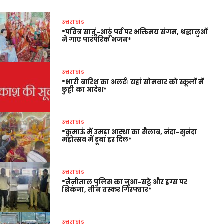
उत्तराखंड
*पवित्र सातूं-आठूं पर्व पर भक्तिमय संगम, श्रद्धालुओं
ने गाए पारंपरिक भजन*
उत्तराखंड
*भारी बारिश का अलर्टः यहां सोमवार को स्कूलों में
छुट्टी का आदेश*
उत्तराखंड
*कुमाऊं में उमड़ा आस्था का सैलाब, नंदा-सुनंदा
महोत्सव में डूबा हर दिल*
उत्तराखंड
*नैनीताल पुलिस का जुआ-सट्टे और ड्रग्स पर
शिकंजा, तीन तस्कर गिरफ्तार*
उत्तराखंड