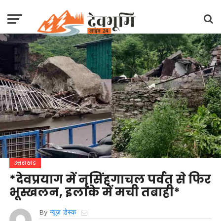
उत्तराखंड
*देवप्रयाग में नृसिंहगाचल पर्वत से फिर
भूस्खलन, इलाके में मची तबाही*
By
न्यूज़ डेस्क