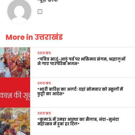
न्यूज़ डेस्क
More in उत्तराखंड
उत्तराखंड
*पवित्र सातूं-आठूं पर्व पर भक्तिमय संगम, श्रद्धालुओं
ने गाए पारंपरिक भजन*
उत्तराखंड
*भारी बारिश का अलर्टः यहां सोमवार को स्कूलों में
छुट्टी का आदेश*
उत्तराखंड
*कुमाऊं में उमड़ा आस्था का सैलाब, नंदा-सुनंदा
महोत्सव में डूबा हर दिल*