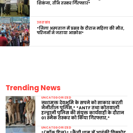
शिकंजा, तीन तस्कर गिरफ्तार*
उत्तराखंड
*जिला अस्पताल में प्रसव के दौरान महिला की मौत,
परिजनों ने जताया आक्रोश*
Trending News
UNCATEGORIZED
नशामुक्त देवभूमि के सपने को साकार करती
नैनीताल पुलिस,* *ANTF तथा कोतवाली
हल्द्वानी पुलिस की संयुक्त कार्यवाही के दौरान
01 स्मैक तस्कर को किया गिरफ्तार,*
UNCATEGORIZED
*(मॉक ड्रिल)* *कैंची धाम में आतंकी विस्फोट