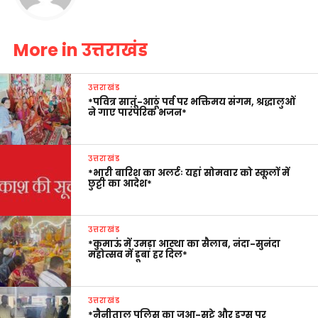
More in उत्तराखंड
उत्तराखंड
*पवित्र सातूं-आठूं पर्व पर भक्तिमय संगम, श्रद्धालुओं
ने गाए पारंपरिक भजन*
उत्तराखंड
*भारी बारिश का अलर्टः यहां सोमवार को स्कूलों में
छुट्टी का आदेश*
उत्तराखंड
*कुमाऊं में उमड़ा आस्था का सैलाब, नंदा-सुनंदा
महोत्सव में डूबा हर दिल*
उत्तराखंड
*नैनीताल पुलिस का जुआ-सट्टे और ड्रग्स पर