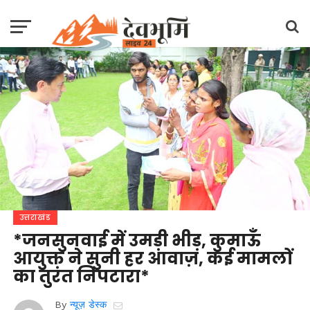
उत्तराखंड
*जनसुनवाई में उमड़ी भीड़, कुमाऊँ
आयुक्त ने सुनी हर आवाज़, कई मामलों
का तुरंत निपटारा*
By
न्यूज़ डेस्क