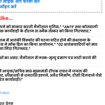
ो लाइक और फॉलो करें
 जॉइन करें
ike...
 सपने को साकार करती नैनीताल पुलिस,* *ANTF तथा कोतवाली
युक्त कार्यवाही के दौरान 01 स्मैक तस्कर को किया गिरफ्तार,*
 धाम में आतंकी विस्फोट की घटना घटित होने की संभावना के
लिस ने मॉक ड्रिल का किया आयोजन,* *02 आतंकवादियों को मार
ा जिंदा गिरफ्तार,*
शों का असर: नैनीताल में जन्म–मृत्यु प्रमाण पत्र जारी करने की
ें आयुक्त/सचिव मा0 मुख्यमंत्री दीपक रावत ने जनता की
वाद, धोखाधड़ी से धनराशि हडपने, अवैध निर्माण, टीसी दिलवाने जैसे
ित कार्यवाही।*
TURED
्यूज़ डेस्क