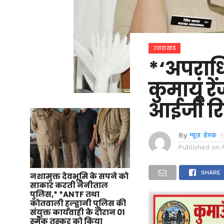
उत्तराखंड
*‘अपराधिय
कुमायूं र
आईजी रि
By
न्यूज़ डेस्क
Published on
SHARE
नशामुक्त देवभूमि के सपने को
साकार करती नैनीताल
पुलिस,* *ANTF तथा
कोतवाली हल्द्वानी पुलिस की
संयुक्त कार्यवाही के दौरान 01
स्मैक तस्कर को किया