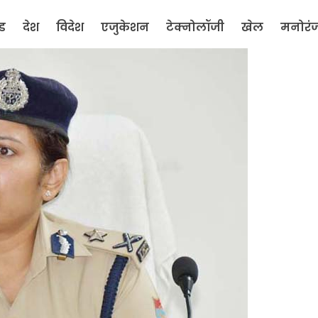
ंड
देश
विदेश
एजुकेशन
टेक्नोलॉजी
खेल
मनोरं