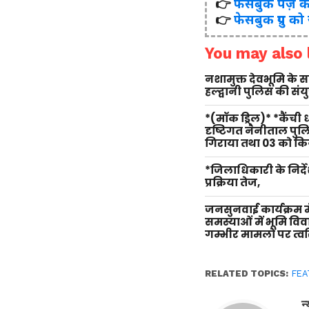
👉
फेसबुक पेज़ क
👉
फेसबुक ग्रुप को
You may also l
नशामुक्त देवभूमि के
हल्द्वानी पुलिस की सं
*(मॉक ड्रिल)* *कैंची
दृष्टिगत नैनीताल पु
गिराया तथा 03 को किय
*जिलाधिकारी के निर्दे
प्रक्रिया तेज,
जनसुनवाई कार्यक्रम म
समस्याओं में भूमि वि
गम्भीर मामलों पर त्वर
RELATED TOPICS:
FEA
न