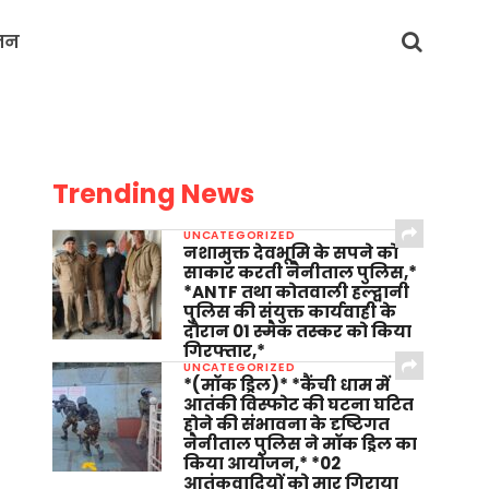
जन
Trending News
UNCATEGORIZED
नशामुक्त देवभूमि के सपने को
साकार करती नैनीताल पुलिस,*
*ANTF तथा कोतवाली हल्द्वानी
पुलिस की संयुक्त कार्यवाही के
दौरान 01 स्मैक तस्कर को किया
गिरफ्तार,*
UNCATEGORIZED
*(मॉक ड्रिल)* *कैंची धाम में
आतंकी विस्फोट की घटना घटित
होने की संभावना के दृष्टिगत
नैनीताल पुलिस ने मॉक ड्रिल का
किया आयोजन,* *02
आतंकवादियों को मार गिराया