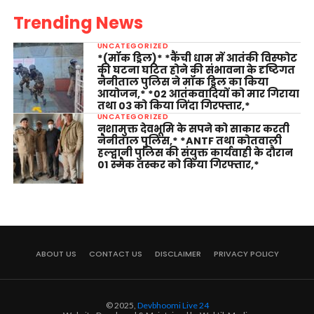
Trending News
UNCATEGORIZED
*(मॉक ड्रिल)* *कैंची धाम में आतंकी विस्फोट
की घटना घटित होने की संभावना के दृष्टिगत
नैनीताल पुलिस ने मॉक ड्रिल का किया
आयोजन,* *02 आतंकवादियों को मार गिराया
तथा 03 को किया जिंदा गिरफ्तार,*
UNCATEGORIZED
नशामुक्त देवभूमि के सपने को साकार करती
नैनीताल पुलिस,* *ANTF तथा कोतवाली
हल्द्वानी पुलिस की संयुक्त कार्यवाही के दौरान
01 स्मैक तस्कर को किया गिरफ्तार,*
ABOUT US
CONTACT US
DISCLAIMER
PRIVACY POLICY
© 2025,
Devbhoomi Live 24