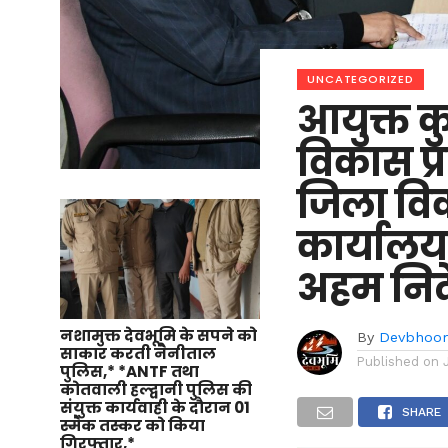
UNCATEGORIZED
आयुक्त क
विकास प्
जिला वि
कार्यालय
अहम निर्
नशामुक्त देवभूमि के सपने को
By
Devbhoo
साकार करती नैनीताल
Published on
पुलिस,* *ANTF तथा
कोतवाली हल्द्वानी पुलिस की
संयुक्त कार्यवाही के दौरान 01
SHARE
स्मैक तस्कर को किया
गिरफ्तार,*