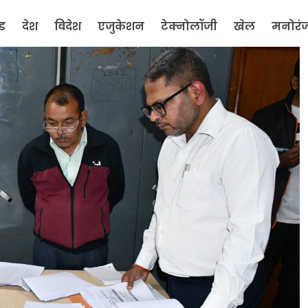
ंड
देश
विदेश
एजुकेशन
टेक्नोलॉजी
खेल
मनोरं