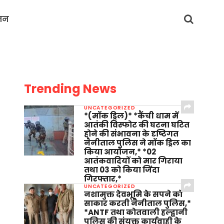
जन
Trending News
UNCATEGORIZED
*(मॉक ड्रिल)* *कैंची धाम में
आतंकी विस्फोट की घटना घटित
होने की संभावना के दृष्टिगत
नैनीताल पुलिस ने मॉक ड्रिल का
किया आयोजन,* *02
आतंकवादियों को मार गिराया
तथा 03 को किया जिंदा
गिरफ्तार,*
UNCATEGORIZED
नशामुक्त देवभूमि के सपने को
साकार करती नैनीताल पुलिस,*
*ANTF तथा कोतवाली हल्द्वानी
पुलिस की संयुक्त कार्यवाही के