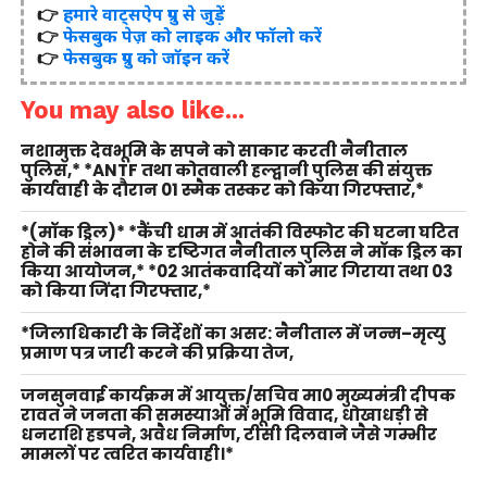
👉
हमारे वाट्सऐप ग्रुप से जुड़ें
👉
फेसबुक पेज़ को लाइक और फॉलो करें
👉
फेसबुक ग्रुप को जॉइन करें
You may also like...
नशामुक्त देवभूमि के सपने को साकार करती नैनीताल
पुलिस,* *ANTF तथा कोतवाली हल्द्वानी पुलिस की संयुक्त
कार्यवाही के दौरान 01 स्मैक तस्कर को किया गिरफ्तार,*
*(मॉक ड्रिल)* *कैंची धाम में आतंकी विस्फोट की घटना घटित
होने की संभावना के दृष्टिगत नैनीताल पुलिस ने मॉक ड्रिल का
किया आयोजन,* *02 आतंकवादियों को मार गिराया तथा 03
को किया जिंदा गिरफ्तार,*
*जिलाधिकारी के निर्देशों का असर: नैनीताल में जन्म–मृत्यु
प्रमाण पत्र जारी करने की प्रक्रिया तेज,
जनसुनवाई कार्यक्रम में आयुक्त/सचिव मा0 मुख्यमंत्री दीपक
रावत ने जनता की समस्याओं में भूमि विवाद, धोखाधड़ी से
धनराशि हडपने, अवैध निर्माण, टीसी दिलवाने जैसे गम्भीर
मामलों पर त्वरित कार्यवाही।*