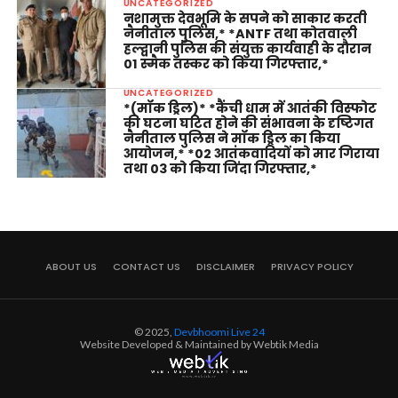
UNCATEGORIZED
नशामुक्त देवभूमि के सपने को साकार करती
नैनीताल पुलिस,* *ANTF तथा कोतवाली
हल्द्वानी पुलिस की संयुक्त कार्यवाही के दौरान
01 स्मैक तस्कर को किया गिरफ्तार,*
UNCATEGORIZED
*(मॉक ड्रिल)* *कैंची धाम में आतंकी विस्फोट
की घटना घटित होने की संभावना के दृष्टिगत
नैनीताल पुलिस ने मॉक ड्रिल का किया
आयोजन,* *02 आतंकवादियों को मार गिराया
तथा 03 को किया जिंदा गिरफ्तार,*
ABOUT US
CONTACT US
DISCLAIMER
PRIVACY POLICY
© 2025,
Devbhoomi Live 24
Website Developed & Maintained by Webtik Media