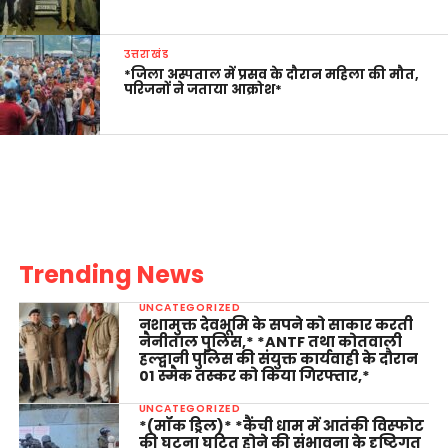
उत्तराखंड
*जिला अस्पताल में प्रसव के दौरान महिला की मौत,
परिजनों ने जताया आक्रोश*
Trending News
UNCATEGORIZED
नशामुक्त देवभूमि के सपने को साकार करती
नैनीताल पुलिस,* *ANTF तथा कोतवाली
हल्द्वानी पुलिस की संयुक्त कार्यवाही के दौरान
01 स्मैक तस्कर को किया गिरफ्तार,*
UNCATEGORIZED
*(मॉक ड्रिल)* *कैंची धाम में आतंकी विस्फोट
की घटना घटित होने की संभावना के दृष्टिगत