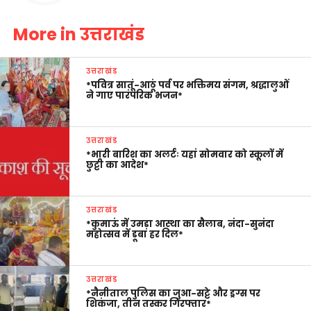
More in उत्तराखंड
उत्तराखंड
*पवित्र सातूं-आठूं पर्व पर भक्तिमय संगम, श्रद्धालुओं
ने गाए पारंपरिक भजन*
उत्तराखंड
*भारी बारिश का अलर्टः यहां सोमवार को स्कूलों में
छुट्टी का आदेश*
उत्तराखंड
*कुमाऊं में उमड़ा आस्था का सैलाब, नंदा-सुनंदा
महोत्सव में डूबा हर दिल*
उत्तराखंड
*नैनीताल पुलिस का जुआ-सट्टे और ड्रग्स पर
शिकंजा, तीन तस्कर गिरफ्तार*