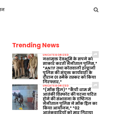
जन
Trending News
UNCATEGORIZED
नशामुक्त देवभूमि के सपने को
साकार करती नैनीताल पुलिस,*
*ANTF तथा कोतवाली हल्द्वानी
पुलिस की संयुक्त कार्यवाही के
दौरान 01 स्मैक तस्कर को किया
गिरफ्तार,*
UNCATEGORIZED
*(मॉक ड्रिल)* *कैंची धाम में
आतंकी विस्फोट की घटना घटित
होने की संभावना के दृष्टिगत
नैनीताल पुलिस ने मॉक ड्रिल का
किया आयोजन,* *02
आतंकवादियों को मार गिराया