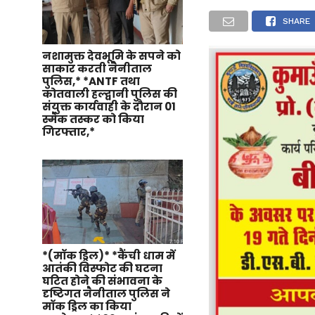
SHARE
नशामुक्त देवभूमि के सपने को
साकार करती नैनीताल
पुलिस,* *ANTF तथा
कोतवाली हल्द्वानी पुलिस की
संयुक्त कार्यवाही के दौरान 01
स्मैक तस्कर को किया
गिरफ्तार,*
*(मॉक ड्रिल)* *कैंची धाम में
आतंकी विस्फोट की घटना
घटित होने की संभावना के
दृष्टिगत नैनीताल पुलिस ने
मॉक ड्रिल का किया