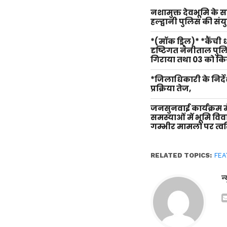
नशामुक्त देवभूमि के
हल्द्वानी पुलिस की सं
*(मॉक ड्रिल)* *कैंची
दृष्टिगत नैनीताल पु
गिराया तथा 03 को किय
*जिलाधिकारी के निर्दे
प्रक्रिया तेज,
जनसुनवाई कार्यक्रम म
समस्याओं में भूमि वि
गम्भीर मामलों पर त्वर
RELATED TOPICS:
FEA
न