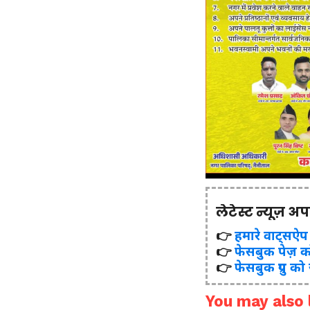
लेटेस्ट न्यूज़ अ
👉
हमारे वाट्सऐप ग्र
👉
फेसबुक पेज़ क
👉
फेसबुक ग्रुप को
You may also l