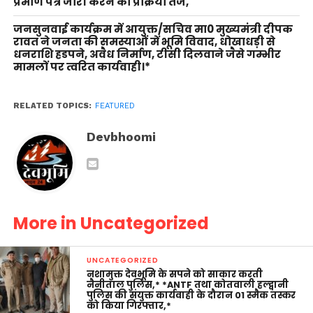
प्रमाण पत्र जारी करने की प्रक्रिया तेज,
जनसुनवाई कार्यक्रम में आयुक्त/सचिव मा0 मुख्यमंत्री दीपक
रावत ने जनता की समस्याओं में भूमि विवाद, धोखाधड़ी से
धनराशि हडपने, अवैध निर्माण, टीसी दिलवाने जैसे गम्भीर
मामलों पर त्वरित कार्यवाही।*
RELATED TOPICS:
FEATURED
Devbhoomi
More in Uncategorized
UNCATEGORIZED
नशामुक्त देवभूमि के सपने को साकार करती
नैनीताल पुलिस,* *ANTF तथा कोतवाली हल्द्वानी
पुलिस की संयुक्त कार्यवाही के दौरान 01 स्मैक तस्कर
को किया गिरफ्तार,*