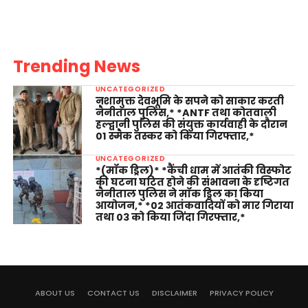
Trending News
UNCATEGORIZED
नशामुक्त देवभूमि के सपने को साकार करती
नैनीताल पुलिस,* *ANTF तथा कोतवाली
हल्द्वानी पुलिस की संयुक्त कार्यवाही के दौरान
01 स्मैक तस्कर को किया गिरफ्तार,*
UNCATEGORIZED
*(मॉक ड्रिल)* *कैंची धाम में आतंकी विस्फोट
की घटना घटित होने की संभावना के दृष्टिगत
नैनीताल पुलिस ने मॉक ड्रिल का किया
आयोजन,* *02 आतंकवादियों को मार गिराया
तथा 03 को किया जिंदा गिरफ्तार,*
ABOUT US
CONTACT US
DISCLAIMER
PRIVACY POLICY