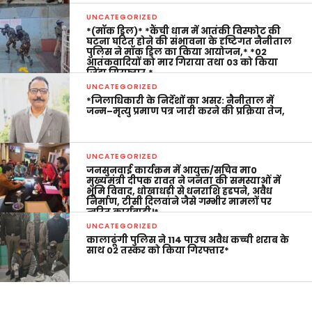
UNCATEGORIZED
*(मॉक ड्रिल)* *कैंची धाम में आतंकी विस्फोट की
घटना घटित होने की संभावना के दृष्टिगत नैनीताल
पुलिस ने मॉक ड्रिल का किया आयोजन,* *02
आतंकवादियों को मार गिराया तथा 03 को किया
जिंदा गिरफ्तार,*
UNCATEGORIZED
*जिलाधिकारी के निर्देशों का असर: नैनीताल में
जन्म–मृत्यु प्रमाण पत्र जारी करने की प्रक्रिया तेज,
UNCATEGORIZED
जनसुनवाई कार्यक्रम में आयुक्त/सचिव मा0
मुख्यमंत्री दीपक रावत ने जनता की समस्याओं में
भूमि विवाद, धोखाधड़ी से धनराशि हडपने, अवैध
निर्माण, टीसी दिलवाने जैसे गम्भीर मामलों पर
त्वरित कार्यवाही।*
UNCATEGORIZED
कालाढूंगी पुलिस ने 114 पाउच अवैध कच्ची शराब के
साथ 02 तस्कर को किया गिरफ्तार*