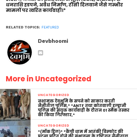
धनराशि हडपने, अवैध निर्माण, टीसी दिलवाने जैसे गम्भीर
मामलों पर त्वरित कार्यवाही।*
RELATED TOPICS:
FEATURED
Devbhoomi
More in Uncategorized
UNCATEGORIZED
नशामुक्त देवभूमि के सपने को साकार करती
नैनीताल पुलिस,* *ANTF तथा कोतवाली हल्द्वानी
पुलिस की संयुक्त कार्यवाही के दौरान 01 स्मैक तस्कर
को किया गिरफ्तार,*
UNCATEGORIZED
*(मॉक ड्रिल)* *कैंची धाम में आतंकी विस्फोट की
घटना घटित होने की संभावना के दृष्टिगत नैनीताल