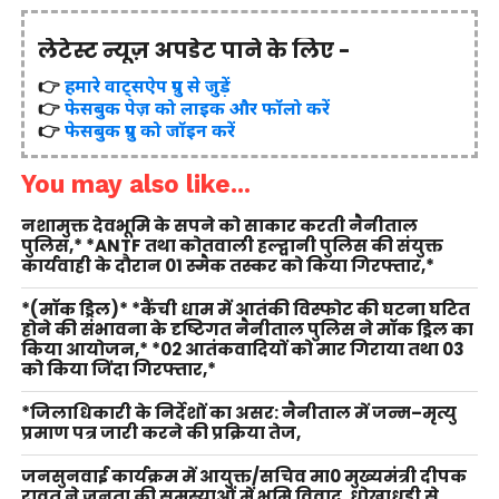
लेटेस्ट न्यूज़ अपडेट पाने के लिए -
👉
हमारे वाट्सऐप ग्रुप से जुड़ें
👉
फेसबुक पेज़ को लाइक और फॉलो करें
👉
फेसबुक ग्रुप को जॉइन करें
You may also like...
नशामुक्त देवभूमि के सपने को साकार करती नैनीताल
पुलिस,* *ANTF तथा कोतवाली हल्द्वानी पुलिस की संयुक्त
कार्यवाही के दौरान 01 स्मैक तस्कर को किया गिरफ्तार,*
*(मॉक ड्रिल)* *कैंची धाम में आतंकी विस्फोट की घटना घटित
होने की संभावना के दृष्टिगत नैनीताल पुलिस ने मॉक ड्रिल का
किया आयोजन,* *02 आतंकवादियों को मार गिराया तथा 03
को किया जिंदा गिरफ्तार,*
*जिलाधिकारी के निर्देशों का असर: नैनीताल में जन्म–मृत्यु
प्रमाण पत्र जारी करने की प्रक्रिया तेज,
जनसुनवाई कार्यक्रम में आयुक्त/सचिव मा0 मुख्यमंत्री दीपक
रावत ने जनता की समस्याओं में भूमि विवाद, धोखाधड़ी से