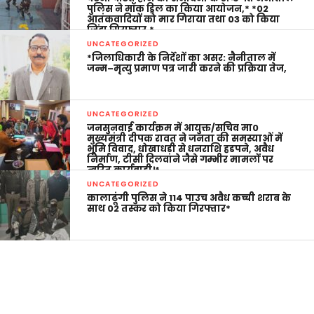
पुलिस ने मॉक ड्रिल का किया आयोजन,* *02
आतंकवादियों को मार गिराया तथा 03 को किया
जिंदा गिरफ्तार,*
UNCATEGORIZED
*जिलाधिकारी के निर्देशों का असर: नैनीताल में
जन्म–मृत्यु प्रमाण पत्र जारी करने की प्रक्रिया तेज,
UNCATEGORIZED
जनसुनवाई कार्यक्रम में आयुक्त/सचिव मा0
मुख्यमंत्री दीपक रावत ने जनता की समस्याओं में
भूमि विवाद, धोखाधड़ी से धनराशि हडपने, अवैध
निर्माण, टीसी दिलवाने जैसे गम्भीर मामलों पर
त्वरित कार्यवाही।*
UNCATEGORIZED
कालाढूंगी पुलिस ने 114 पाउच अवैध कच्ची शराब के
साथ 02 तस्कर को किया गिरफ्तार*