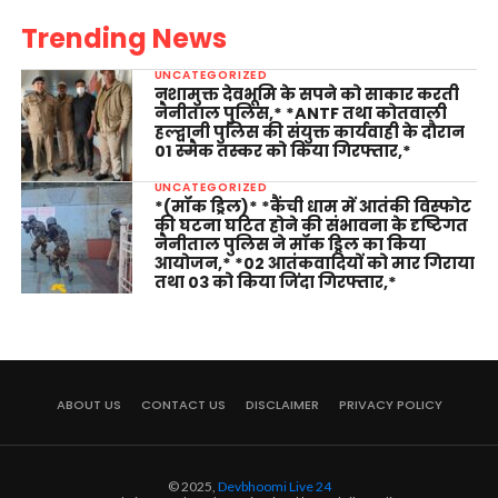
Trending News
UNCATEGORIZED
नशामुक्त देवभूमि के सपने को साकार करती
नैनीताल पुलिस,* *ANTF तथा कोतवाली
हल्द्वानी पुलिस की संयुक्त कार्यवाही के दौरान
01 स्मैक तस्कर को किया गिरफ्तार,*
UNCATEGORIZED
*(मॉक ड्रिल)* *कैंची धाम में आतंकी विस्फोट
की घटना घटित होने की संभावना के दृष्टिगत
नैनीताल पुलिस ने मॉक ड्रिल का किया
आयोजन,* *02 आतंकवादियों को मार गिराया
तथा 03 को किया जिंदा गिरफ्तार,*
ABOUT US
CONTACT US
DISCLAIMER
PRIVACY POLICY
© 2025,
Devbhoomi Live 24