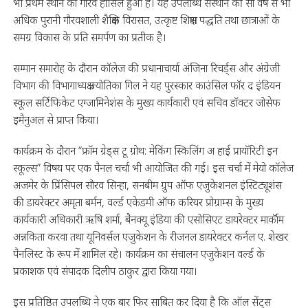
भी प्रथम स्थान का गौरव हासिल हुआ है। यह उपलब्धि संस्थान की सौ वर्ष से भी
अधिक पुरानी गौरवशाली शैक्षिक विरासत, उत्कृष्ट शिक्षण पद्धति तथा छात्राओं के
समग्र विकास के प्रति समर्पण का प्रतीक है।
सम्मान समारोह के दौरान कॉलेज की प्रधानाचार्या अंजिना रिचर्ड्स और अंग्रेजी
विभाग की विभागाध्यक्ष ज्योतिका गिल ने यह पुरस्कार काउंसिल फॉर द इंडियन
स्कूल सर्टिफिकेट एग्जामिनेशंस के मुख्य कार्यकारी एवं सचिव डॉक्टर जोसेफ
इमैनुअल से प्राप्त किया।
कार्यक्रम के दौरान “फ्रॉम ग्रेड्स टू ग्रोथ: मेकिंग स्किलिंग अ हाई प्रायॉरिटी इन
स्कूल्स” विषय पर एक पैनल चर्चा भी आयोजित की गई। इस चर्चा में मेयो कॉलेज
अजमेर के प्रिंसिपल सौरव सिन्हा, सनबीम ग्रुप ऑफ एजुकेशनल इंस्टिट्यूशंस
की डायरेक्टर अमृता बर्मन, वर्ल्ड एकेडमी ऑफ करियर प्रोग्राम्स के मुख्य
कार्यकारी अधिकारी ऋषि शर्मा, बैनक्यू इंडिया की एसोसिएट डायरेक्टर मार्कॉम
अन्नकिता करवा तथा यूनिवर्सल एजुकेशन के रीजनल डायरेक्टर कर्नल ए. शेखर
पैनलिस्ट के रूप में शामिल रहे। कार्यक्रम का संचालन एजुकेशन वर्ल्ड के
प्रकाशक एवं संपादक दिलीप ठाकुर द्वारा किया गया।
इस प्रतिष्ठित उपलब्धि ने एक बार फिर साबित कर दिया है कि ऑल सेंट्स