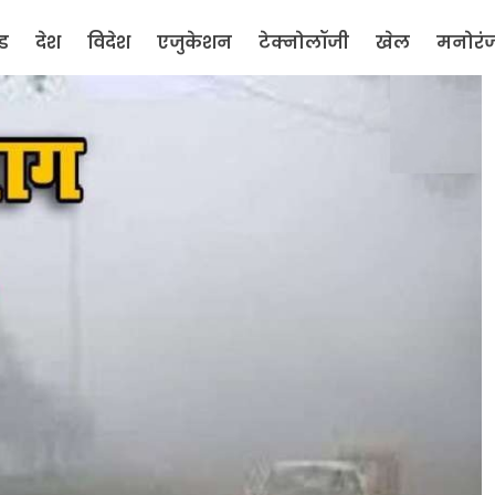
ंड
देश
विदेश
एजुकेशन
टेक्नोलॉजी
खेल
मनोरं