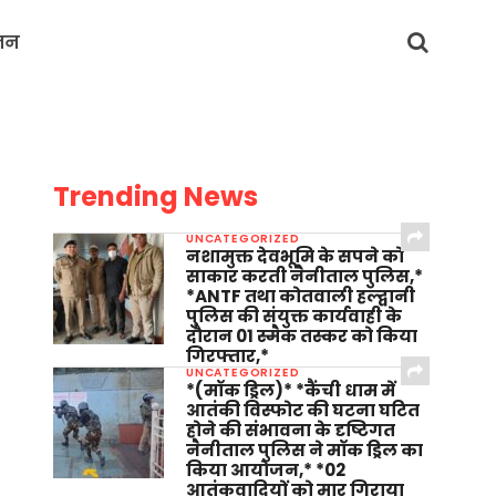
जन
Trending News
UNCATEGORIZED
नशामुक्त देवभूमि के सपने को
साकार करती नैनीताल पुलिस,*
*ANTF तथा कोतवाली हल्द्वानी
पुलिस की संयुक्त कार्यवाही के
दौरान 01 स्मैक तस्कर को किया
गिरफ्तार,*
UNCATEGORIZED
*(मॉक ड्रिल)* *कैंची धाम में
आतंकी विस्फोट की घटना घटित
होने की संभावना के दृष्टिगत
नैनीताल पुलिस ने मॉक ड्रिल का
किया आयोजन,* *02
आतंकवादियों को मार गिराया