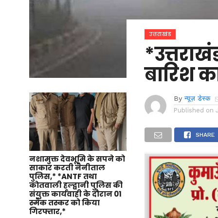
उत्तराखंड
*उत्तराखं
बारिश का 
By
न्यूज़ डेस्क
Published on
SHARE
नशामुक्त देवभूमि के सपने को
साकार करती नैनीताल
पुलिस,* *ANTF तथा
कोतवाली हल्द्वानी पुलिस की
संयुक्त कार्यवाही के दौरान 01
स्मैक तस्कर को किया
गिरफ्तार,*