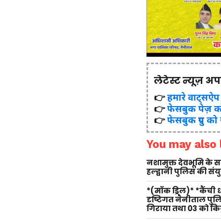
लेटेस्ट न्यूज़ अ
👉
हमारे वाट्सऐप ग्र
👉
फेसबुक पेज़ क
👉
फेसबुक ग्रुप को
You may also l
नशामुक्त देवभूमि के
हल्द्वानी पुलिस की सं
*(मॉक ड्रिल)* *कैंची
दृष्टिगत नैनीताल पु
गिराया तथा 03 को किय