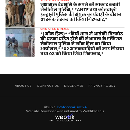
नशामुक्त देवभूमि के सपने को साकार करती
नैनीताल पुलिस,* *ANTF तथा कोतवाली
हल्द्वानी पुलिस की संयुक्त कार्यवाही के दौरान
01 स्मैक तस्कर को किया गिरफ्तार,*
UNCATEGORIZED
*(मॉक ड्रिल)* *कैंची धाम में आतंकी विस्फोट
की घटना घटित होने की संभावना के दृष्टिगत
नैनीताल पुलिस ने मॉक ड्रिल का किया
आयोजन,* *02 आतंकवादियों को मार गिराया
तथा 03 को किया जिंदा गिरफ्तार,*
ABOUT US
CONTACT US
DISCLAIMER
PRIVACY POLICY
© 2025,
Devbhoomi Live 24
Website Developed & Maintained by Webtik Media