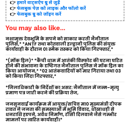
👉
हमारे वाट्सऐप ग्रुप से जुड़ें
👉
फेसबुक पेज़ को लाइक और फॉलो करें
👉
फेसबुक ग्रुप को जॉइन करें
You may also like...
नशामुक्त देवभूमि के सपने को साकार करती नैनीताल
पुलिस,* *ANTF तथा कोतवाली हल्द्वानी पुलिस की संयुक्त
कार्यवाही के दौरान 01 स्मैक तस्कर को किया गिरफ्तार,*
*(मॉक ड्रिल)* *कैंची धाम में आतंकी विस्फोट की घटना घटित
होने की संभावना के दृष्टिगत नैनीताल पुलिस ने मॉक ड्रिल का
किया आयोजन,* *02 आतंकवादियों को मार गिराया तथा 03
को किया जिंदा गिरफ्तार,*
*जिलाधिकारी के निर्देशों का असर: नैनीताल में जन्म–मृत्यु
प्रमाण पत्र जारी करने की प्रक्रिया तेज,
जनसुनवाई कार्यक्रम में आयुक्त/सचिव मा0 मुख्यमंत्री दीपक
रावत ने जनता की समस्याओं में भूमि विवाद, धोखाधड़ी से
धनराशि हडपने, अवैध निर्माण, टीसी दिलवाने जैसे गम्भीर
मामलों पर त्वरित कार्यवाही।*