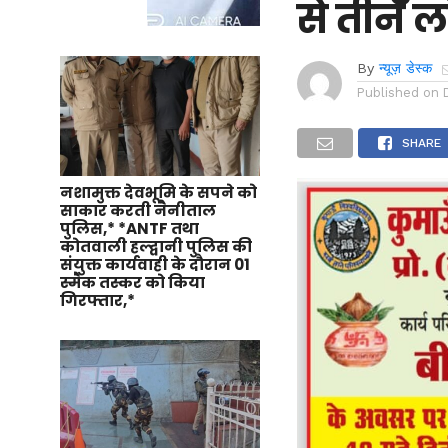
से तीन ल
By
न्यूज़ डेस्क
Published on
SHARE
नशामुक्त देवभूमि के सपने को
साकार करती नैनीताल
पुलिस,* *ANTF तथा
कोतवाली हल्द्वानी पुलिस की
संयुक्त कार्यवाही के दौरान 01
स्मैक तस्कर को किया
गिरफ्तार,*