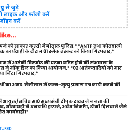
ुप से जुड़ें
ो लाइक और फॉलो करें
 जॉइन करें
ike...
 सपने को साकार करती नैनीताल पुलिस,* *ANTF तथा कोतवाली
युक्त कार्यवाही के दौरान 01 स्मैक तस्कर को किया गिरफ्तार,*
 धाम में आतंकी विस्फोट की घटना घटित होने की संभावना के
लिस ने मॉक ड्रिल का किया आयोजन,* *02 आतंकवादियों को मार
ा जिंदा गिरफ्तार,*
शों का असर: नैनीताल में जन्म–मृत्यु प्रमाण पत्र जारी करने की
ें आयुक्त/सचिव मा0 मुख्यमंत्री दीपक रावत ने जनता की
वाद, धोखाधड़ी से धनराशि हडपने, अवैध निर्माण, टीसी दिलवाने जैसे
ित कार्यवाही।*
TURED