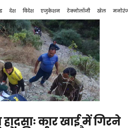
ंड
देश
विदेश
एजुकेशन
टेक्नोलॉजी
खेल
मनोरं
आ हादसाः कार खाई में गिरने