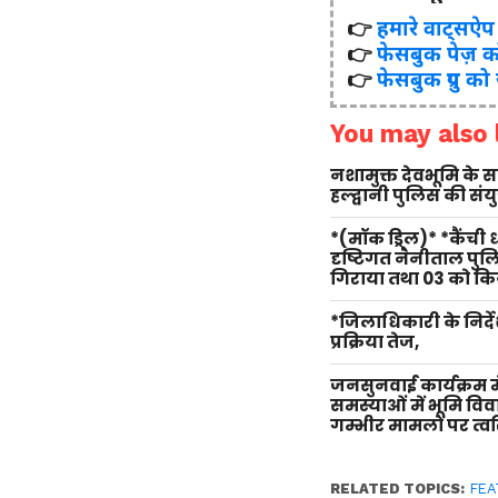
👉
हमारे वाट्सऐप ग्र
👉
फेसबुक पेज़ क
👉
फेसबुक ग्रुप को
You may also l
नशामुक्त देवभूमि के
हल्द्वानी पुलिस की सं
*(मॉक ड्रिल)* *कैंची
दृष्टिगत नैनीताल पु
गिराया तथा 03 को किय
*जिलाधिकारी के निर्दे
प्रक्रिया तेज,
जनसुनवाई कार्यक्रम म
समस्याओं में भूमि वि
गम्भीर मामलों पर त्वर
RELATED TOPICS:
FEA