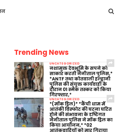
जन
Trending News
UNCATEGORIZED
नशामुक्त देवभूमि के सपने को
साकार करती नैनीताल पुलिस,*
*ANTF तथा कोतवाली हल्द्वानी
पुलिस की संयुक्त कार्यवाही के
दौरान 01 स्मैक तस्कर को किया
गिरफ्तार,*
UNCATEGORIZED
*(मॉक ड्रिल)* *कैंची धाम में
आतंकी विस्फोट की घटना घटित
होने की संभावना के दृष्टिगत
नैनीताल पुलिस ने मॉक ड्रिल का
किया आयोजन,* *02
आतंकवादियों को मार गिराया