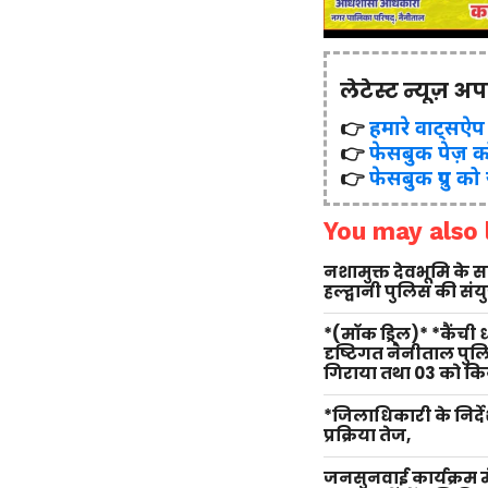
लेटेस्ट न्यूज़ अ
👉
हमारे वाट्सऐप ग्र
👉
फेसबुक पेज़ क
👉
फेसबुक ग्रुप को
You may also l
नशामुक्त देवभूमि के
हल्द्वानी पुलिस की सं
*(मॉक ड्रिल)* *कैंची
दृष्टिगत नैनीताल पु
गिराया तथा 03 को किय
*जिलाधिकारी के निर्दे
प्रक्रिया तेज,
जनसुनवाई कार्यक्रम म