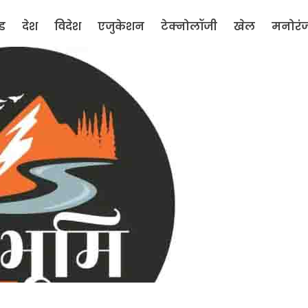
ंड
देश
विदेश
एजुकेशन
टेक्नोलॉजी
खेल
मनोरं