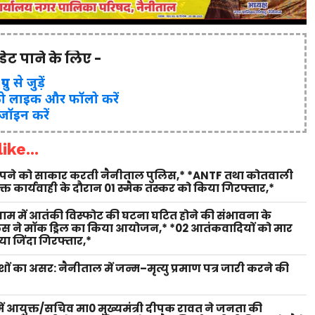
पडेट पाने के लिए -
ुप से जुड़ें
ो लाइक और फॉलो करें
 जॉइन करें
ike...
 सपने को साकार करती नैनीताल पुलिस,* *ANTF तथा कोतवाली
युक्त कार्यवाही के दौरान 01 स्मैक तस्कर को किया गिरफ्तार,*
 धाम में आतंकी विस्फोट की घटना घटित होने की संभावना के
लिस ने मॉक ड्रिल का किया आयोजन,* *02 आतंकवादियों को मार
ा जिंदा गिरफ्तार,*
शों का असर: नैनीताल में जन्म–मृत्यु प्रमाण पत्र जारी करने की
ें आयुक्त/सचिव मा0 मुख्यमंत्री दीपक रावत ने जनता की