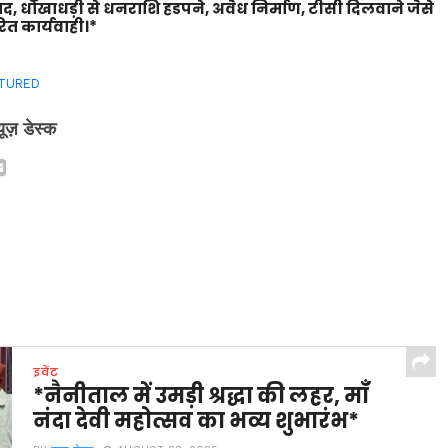
वाद, धोखाधड़ी से धनराशि हडपने, अवैध निर्माण, टीसी दिलवाने जैसे
ित कार्यवाही।*
TURED
्यूज़ डेस्क
इवेंट
*नैनीताल में उमड़ी श्रद्धा की लहर, माँ
नंदा देवी महोत्सव का भव्य शुभारंभ*