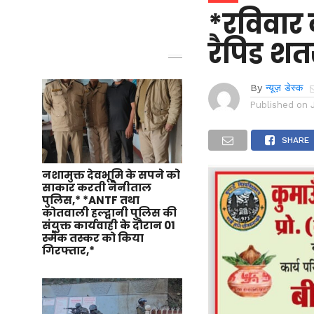
*रविवार 
रैपिड शत
By
न्यूज़ डेस्क
Published on
SHARE
नशामुक्त देवभूमि के सपने को
साकार करती नैनीताल
पुलिस,* *ANTF तथा
कोतवाली हल्द्वानी पुलिस की
संयुक्त कार्यवाही के दौरान 01
स्मैक तस्कर को किया
गिरफ्तार,*