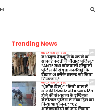
जन
Trending News
UNCATEGORIZED
नशामुक्त देवभूमि के सपने को
साकार करती नैनीताल पुलिस,*
*ANTF तथा कोतवाली हल्द्वानी
पुलिस की संयुक्त कार्यवाही के
दौरान 01 स्मैक तस्कर को किया
गिरफ्तार,*
UNCATEGORIZED
*(मॉक ड्रिल)* *कैंची धाम में
आतंकी विस्फोट की घटना घटित
होने की संभावना के दृष्टिगत
नैनीताल पुलिस ने मॉक ड्रिल का
किया आयोजन,* *02
आतंकवादियों को मार गिराया