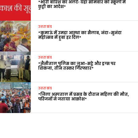
*भारी बारिश का अलर्टः यहां सोमवार को स्कूलों में
छुट्टी का आदेश*
उत्तराखंड
*कुमाऊं में उमड़ा आस्था का सैलाब, नंदा-सुनंदा
महोत्सव में डूबा हर दिल*
उत्तराखंड
*नैनीताल पुलिस का जुआ-सट्टे और ड्रग्स पर
शिकंजा, तीन तस्कर गिरफ्तार*
उत्तराखंड
*जिला अस्पताल में प्रसव के दौरान महिला की मौत,
परिजनों ने जताया आक्रोश*