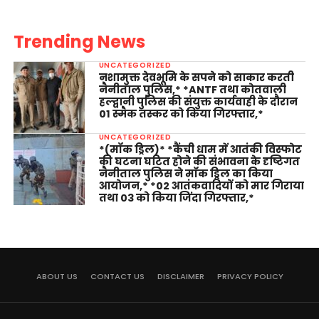
Trending News
UNCATEGORIZED
नशामुक्त देवभूमि के सपने को साकार करती
नैनीताल पुलिस,* *ANTF तथा कोतवाली
हल्द्वानी पुलिस की संयुक्त कार्यवाही के दौरान
01 स्मैक तस्कर को किया गिरफ्तार,*
UNCATEGORIZED
*(मॉक ड्रिल)* *कैंची धाम में आतंकी विस्फोट
की घटना घटित होने की संभावना के दृष्टिगत
नैनीताल पुलिस ने मॉक ड्रिल का किया
आयोजन,* *02 आतंकवादियों को मार गिराया
तथा 03 को किया जिंदा गिरफ्तार,*
ABOUT US
CONTACT US
DISCLAIMER
PRIVACY POLICY